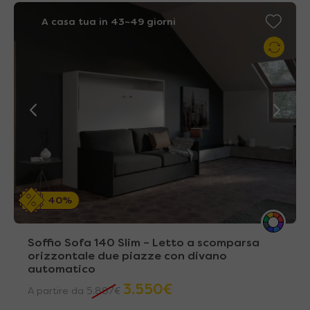
A casa tua in 43~49 giorni
40%
Soffio Sofa 140 Slim – Letto a scomparsa
orizzontale due piazze con divano
automatico
3.550
€
A partire da
5.887
€