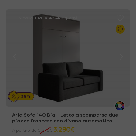
A casa tua in 43~49 giorni
39%
Aria Sofa 140 Big – Letto a scomparsa due
piazze francese con divano automatico
3.280
€
A partire da
5.375
€