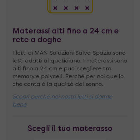
metallo a forma di “L” regolabili in
profondità, che fissate alla parete con
tasselli assicurano la completa tenuta di
Materassi alti fino a 24 cm e
tutta la struttura. Non si garantisce la
rete a doghe
tenuta su pareti di cartongesso.
I letti di MAN Soluzioni Salva Spazio sono
Il letto viene fornito da montare
letti adatti al quotidiano. I materassi sono
alti fino a 24 cm e puoi scegliere tra
Punti di forza del
divano
memory e polycell. Perché per noi quello
automatico due posti
Slim
che conta è la qualità del sonno.
Meccanismo brevettato
che
muove
Scopri perché nei nostri letti si dorme
automaticamente i cuscini di seduta e
bene
schienale
, posizionandoli sotto il letto
aperto
Scegli il tuo materasso
Seduta alta 46 cm
, come in un divano