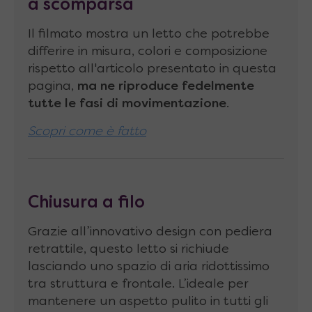
a scomparsa
telaio mediante guarnizioni in gomma
Il filmato mostra un letto che potrebbe
Materassi senza limitazioni
! Grazie alla
differire in misura, colori e composizione
profondità e alla solidità della struttura, è
rispetto all'articolo presentato in questa
possibile montare un comodo materasso
pagina,
ma ne riproduce fedelmente
standard alto fino a 24cm
tutte le fasi di movimentazione
.
Scopri come è fatto
Caratteristiche tecniche
letto
richiudibile con divano
Molle a gas idropneumatiche
Stabilus
Chiusura a filo
LIFT-O-MAT
top quality, con stelo da 14mm
e cilindro da 28mm
Grazie all’innovativo design con pediera
retrattile, questo letto si richiude
Dimensione rete
: 142 x 200 x 6 cm
lasciando uno spazio di aria ridottissimo
Altezza da terra della rete
: 35 cm
tra struttura e frontale. L’ideale per
mantenere un aspetto pulito in tutti gli
Materasso abbinabile
di dimensioni fino a