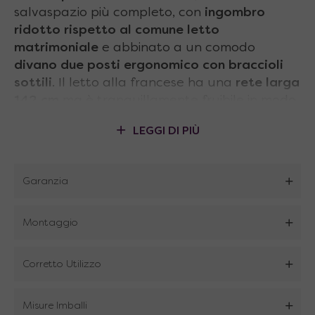
salvaspazio più completo, con
ingombro
ridotto
rispetto al comune
letto
matrimoniale
e abbinato a un comodo
divano due posti ergonomico
con
braccioli
sottili
. Il letto alla francese ha una
rete larga
142 cm
ma è tranquillamente fruibile in modo
continuativo
per due persone
, con il notevole
LEGGI DI PIÙ
vantaggio del
risparmio di spazio
. Il divano
rende poi questo articolo un mobile per tutta
la casa, soggiorno, camera da letto,
Garanzia
cameretta e monolocale, senza aggiungere
eccessivo ingombro alla struttura.
Montaggio
Punti di forza
letto richiudibile
con divano
Corretto Utilizzo
Meccanismo dotato di molle a gas
tarate
e calibrate per un’apertura e chiusura dei
Misure Imballi