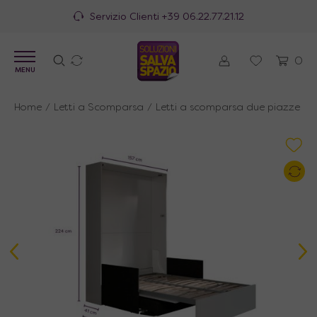
100% Made in Italy
0
MENU
Home
/
Letti a Scomparsa
/
Letti a scomparsa due piazze all