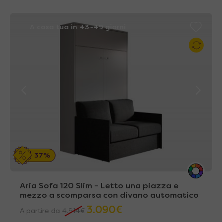
A casa tua in 43~49 giorni
37%
Aria Sofa 120 Slim – Letto una piazza e
mezzo a scomparsa con divano automatico
3.090
€
A partire da
4.914
€