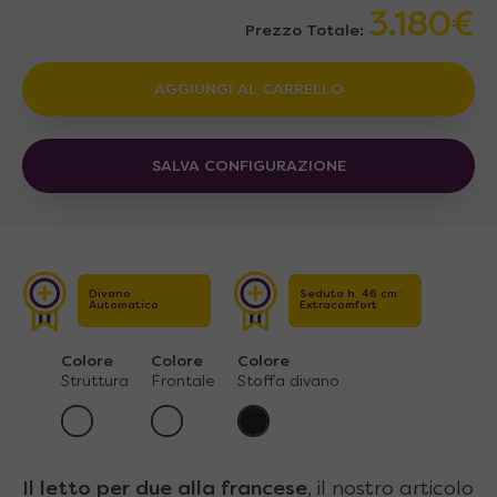
3.180€
Prezzo Totale:
AGGIUNGI AL CARRELLO
SALVA CONFIGURAZIONE
Divano
Seduta h. 46 cm :
Automatico
Extracomfort
Colore
Colore
Colore
Struttura
Frontale
Stoffa divano
Il letto per due alla francese
, il nostro articolo