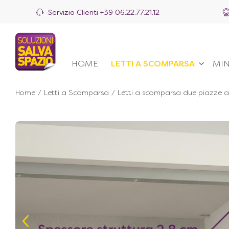
Servizio Clienti
+39 06.22.77.21.12
HOME
LETTI A SCOMPARSA
MIN
Home
/
Letti a Scomparsa
/
Letti a scomparsa due piazze al