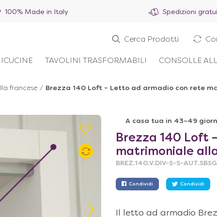
100% Made in Italy
Spedizioni gratu
Cerca Prodotti
Co
ICUCINE
TAVOLINI TRASFORMABILI
CONSOLLE ALL
la francese
/
Brezza 140 Loft – Letto ad armadio con rete ma
A casa tua in 43~49 giorn
Brezza 140 Loft 
matrimoniale all
BREZ.140.V.DIV-S-S-AUT.SBS
Condividi
Condividi
Il letto ad armadio Brez