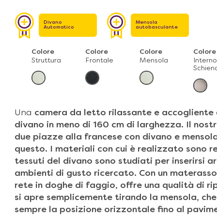
Divano
Mensola
Automatico
autobasculante
Colore
Colore
Colore
Colore
Struttura
Frontale
Mensola
Intern
Schien
Una
camera da letto rilassante e accogliente
divano
in meno di 160 cm di larghezza. Il nost
due piazze alla francese con divano e mensol
questo. I materiali con cui è realizzato sono res
tessuti del divano sono studiati per inserirsi
ambienti di gusto ricercato. Con un
materasso
rete in doghe di faggio
, offre una
qualità di r
si apre semplicemente
tirando la
mensola
, ch
sempre la posizione orizzontale
fino al pavime