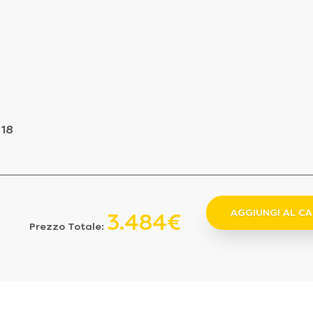
 18
AGGIUNGI AL C
3.484€
Prezzo Totale: