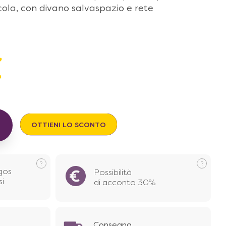
cola, con divano salvaspazio e rete
€
OTTIENI LO SCONTO
gos
Possibilità
si
di acconto 30%
Consegna