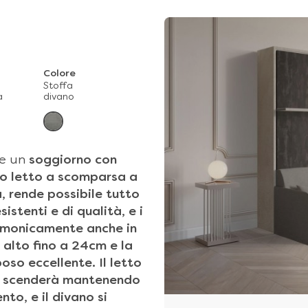
Colore
o
Stoffa
a
divano
e un
soggiorno con
ro
letto a scomparsa a
a
, rende possibile tutto
istenti e di qualità, e i
 armonicamente anche in
 alto
fino a 24cm
e la
iposo eccellente
. Il letto
e scenderà
mantenendo
nto, e il
divano si