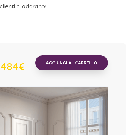
 clienti ci adorano!
AGGIUNGI AL CARRELLO
.484€