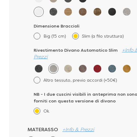
Dimensione Braccioli
Big (15 cm)
Slim (a filo struttura)
+Info 
Rivestimento Divano Automatico Slim
Prezzi
Altro tessuto, previo accordi (+50€)
NB - I due cuscini visibili in anteprima non son
forniti con questa versione di divano
Ok
MATERASSO
+Info & Prezzi