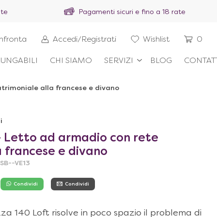
ite
Pagamenti sicuri e fino a 18 rate
nfronta
Accedi/Registrati
Wishlist
0
UNGABILI
CHI SIAMO
SERVIZI
BLOG
CONTAT
trimoniale alla francese e divano
i
– Letto ad armadio con rete
a francese e divano
GSB--VE13
Condividi
Condividi
za 140 Loft risolve in poco spazio il problema di