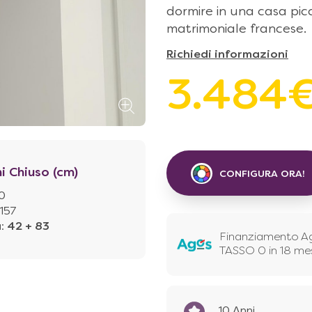
dormire in una casa pic
matrimoniale francese.
Richiedi informazioni
3.484
i Chiuso (cm)
CONFIGURA ORA!
0
157
à
:
42 + 83
Finanziamento A
TASSO 0 in 18 me
10 Anni