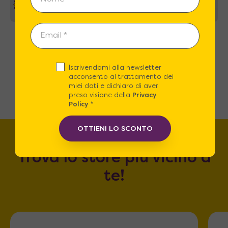
35%
Brezza 140 Slim – Letto a scomparsa
automatico due piazze divano e ripiano
sincronizzati
Iscrivendomi alla newsletter
3.380
€
A partire da
5.203
€
acconsento al trattamento dei
miei dati e dichiaro di aver
preso visione della
Privacy
Policy
*
OTTIENI LO SCONTO
Trova lo store più vicino a
te!