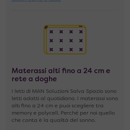
Ancoraggio a muro obbligatorio
nella
parte superiore del letto tramite staffe in
metallo a forma di “L” regolabili in
profondità, che fissate alla parete con stop
da 8 mm assicurano la completa tenuta di
tutta la struttura. Non si garantisce la
tenuta su pareti di cartongesso.
Materasso abbinabile
di dimensioni fino a
Materassi alti fino a 24 cm e
140 x 200 x 24 cm, peso consigliato 18-26
rete a doghe
Kg
I letti di MAN Soluzioni Salva Spazio sono
Portata massima
200 kg
letti adatti al quotidiano. I materassi sono
alti fino a 24 cm e puoi scegliere tra
Per facilitare trasporto e montaggio
c’è
memory e polycell. Perché per noi quello
anche la possibilità di ordinare questa
che conta è la qualità del sonno.
configurazione con
2 reti singole
al posto