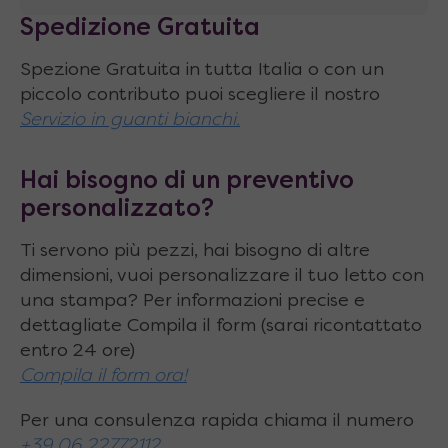
Spedizione Gratuita
Comodi braccioli
imbottiti larghi 15 cm
Spezione Gratuita in tutta Italia o con un
Tessuto ignifugo classe 1M
, idrorepellente,
piccolo contributo puoi scegliere il nostro
antistatico, anallergico,
ecologico al 100%
Servizio in guanti bianchi.
in fibra sintetica riciclata
Caratteristiche tecniche del
Hai bisogno di un preventivo
divano a movimento
personalizzato?
sincronizzato
Ti servono più pezzi, hai bisogno di altre
dimensioni, vuoi personalizzare il tuo letto con
Dimensione esterna del divano
: larghezza
una stampa? Per informazioni precise e
180 cm, profondità 75 (+ 8) cm, altezza 76
dettagliate Compila il form (sarai ricontattato
cm
entro 24 ore)
Compila il form ora!
Larghezza seduta
: 150 cm
Altezza seduta
: 38 cm
Per una consulenza rapida chiama il numero
+39 06 22772112