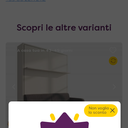
Sporgenza anteriore seduta
: 8 cm
Scopri le altre varianti
A casa tua in 43~49 giorni
Non voglio
lo sconto
35%