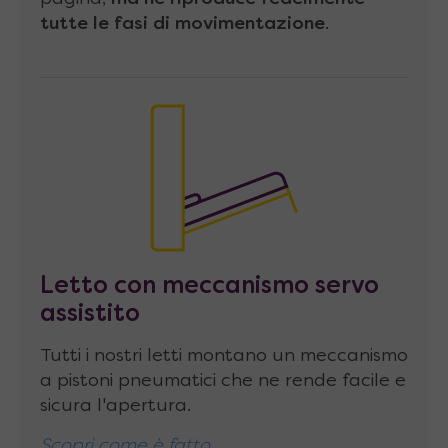
Schienale
composto da 3 pannelli di
tutte le fasi di movimentazione
.
compensato di spessore 8 mm collegati
tramite 2 barre di alluminio ad incastro.
Reti
realizzate con
telaio in metallo
e
doghe in legno
(faggio multistrato curvato
spesso 8 mm) fissate a telaio mediante
guarnizioni in gomma.
Materassi senza limitazioni
! Grazie alla
profondità e alla solidità della struttura, è
Letto con meccanismo servo
possibile montare un comodo materasso
assistito
standard alto fino a 24cm.
Tutti i nostri letti montano un meccanismo
Caratteristiche tecniche
letto a
a pistoni pneumatici che ne rende facile e
sicura l'apertura.
ribalta
Scopri come è fatto