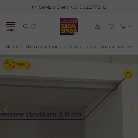
100% Made in Italy
0
MENU
Home
/
Letti a Scomparsa
/
Letti a scomparsa due piazze all
33%