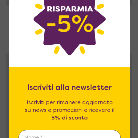
Brezza 160 Big – Letto a scomparsa
matrimoniale con mensola e divano
automatico
3.690
€
A partire da
5.676
€
A casa tua in 43~49 giorni
Iscriviti alla newsletter
Iscriviti per rimanere aggiornato
su news e promozioni e ricevere il
5% di sconto