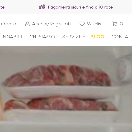
ite
Pagamenti sicuri e fino a 18 rate
nfronta
Accedi/Registrati
Wishlist
0
UNGABILI
CHI SIAMO
SERVIZI
BLOG
CONTATT