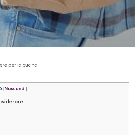
ere per la cucina
o
[
Nascondi
]
nsiderare