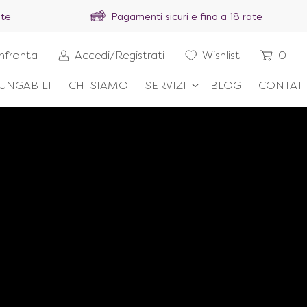
ite
Pagamenti sicuri e fino a 18 rate
nfronta
Accedi/Registrati
Wishlist
0
UNGABILI
CHI SIAMO
SERVIZI
BLOG
CONTATT