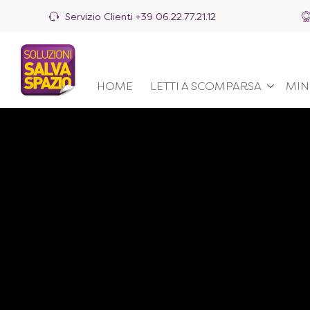
Servizio Clienti
+39 06.22.77.21.12
HOME
LETTI A SCOMPARSA
MIN