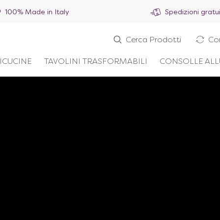
100% Made in Italy
Spedizioni gratu
Cerca Prodotti
Co
ICUCINE
TAVOLINI TRASFORMABILI
CONSOLLE ALL