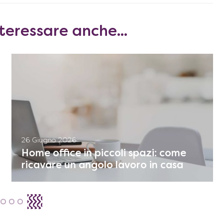
teressare anche...
26 Giugno 2026
Home office in piccoli spazi: come
ricavare un angolo lavoro in casa