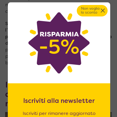
mentale, i livelli di stress e il benessere
Non voglio
complessivo.
lo sconto
Scopriamo come la disposizione degli spazi,
l’ordine e la multifunzionalità degli ambienti
possono migliorare concretamente la qualità
della vita
quotidiana, con un focus
particolare sul ruolo che i mobili a scomparsa
possono avere in questo percorso verso il
benessere abitativo.
Il legame tra ambiente
domestico e salute
Iscriviti alla newsletter
mentale
Iscriviti per rimanere aggiornato