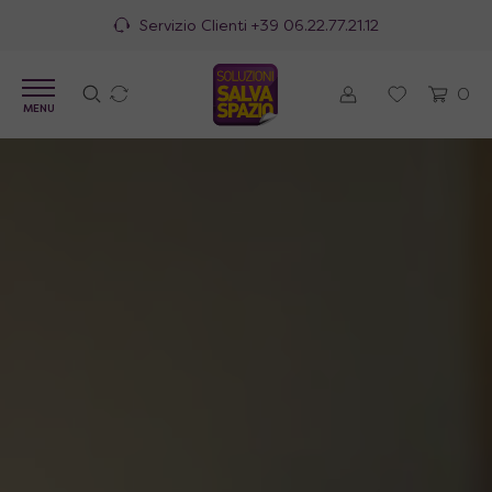
100% Made in Italy
0
MENU