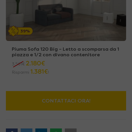
39%
Piuma Sofa 120 Big – Letto a scomparsa da 1
piazza e 1/2 con divano contenitore
2.180
€
3.561
€
1.381
€
Risparmi
!
CONTATTACI ORA!