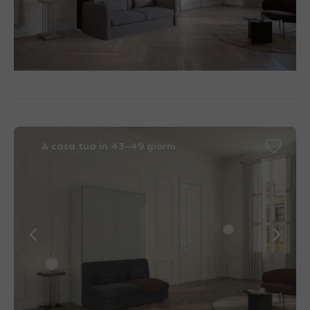
A casa tua in 43~49 giorni