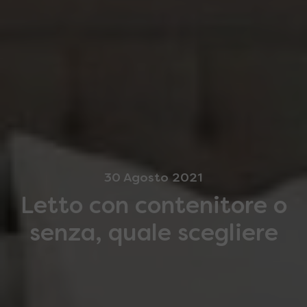
30 Agosto 2021
Letto con contenitore o
senza, quale scegliere