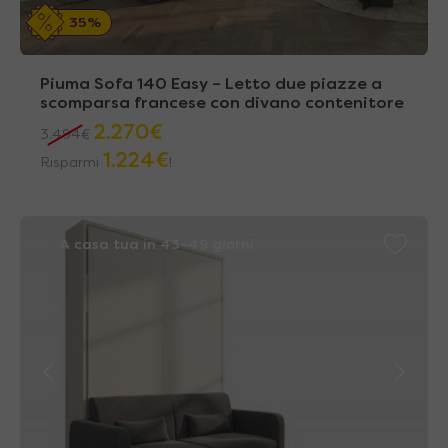
35%
Piuma Sofa 140 Easy – Letto due piazze a
scomparsa francese con divano contenitore
2.270
€
3.494
€
1.224
€
Risparmi
!
A casa tua in 43~49 giorni