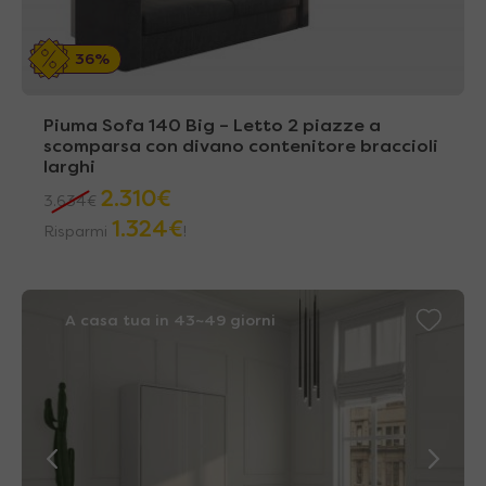
36%
Piuma Sofa 140 Big – Letto 2 piazze a
scomparsa con divano contenitore braccioli
larghi
2.310
€
3.634
€
1.324
€
Risparmi
!
A casa tua in 43~49 giorni