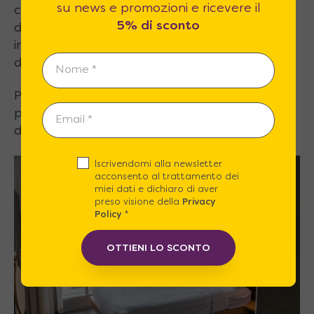
su news e promozioni e ricevere il
camera. Ecco perché oggi vogliamo parlarti
5% di sconto
dei
letti contenitori:
il loro vantaggio
indiscusso è sicuramente quello di avere a
disposizione un “armadio” supplementare.
Puoi trovarli di
tante tipologie
: da una
piazza, da due piazze, alla francese oppure
da una piazza e mezzo.
Iscrivendomi alla newsletter
acconsento al trattamento dei
miei dati e dichiaro di aver
preso visione della
Privacy
Policy
*
OTTIENI LO SCONTO