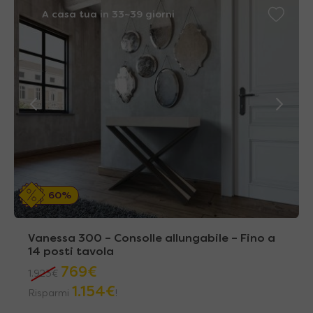
A casa tua in 33~39 giorni
60%
Vanessa 300 – Consolle allungabile – Fino a
14 posti tavola
769
€
1.923
€
1.154
€
Risparmi
!