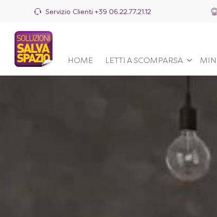
Servizio Clienti
+39 06.22.77.21.12
HOME
LETTI A SCOMPARSA
MIN