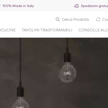
100% Made in Italy
Spedizioni gratu
Cerca Prodotti
Co
ICUCINE
TAVOLINI TRASFORMABILI
CONSOLLE ALL