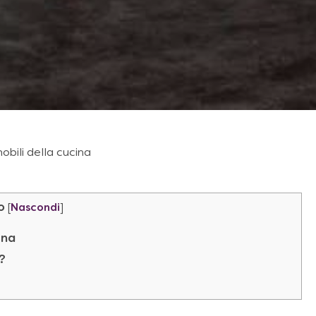
obili della cucina
o
[
Nascondi
]
ina
?