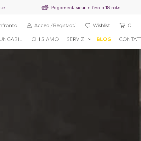
ite
Pagamenti sicuri e fino a 18 rate
nfronta
Accedi/Registrati
Wishlist
0
UNGABILI
CHI SIAMO
SERVIZI
BLOG
CONTATT