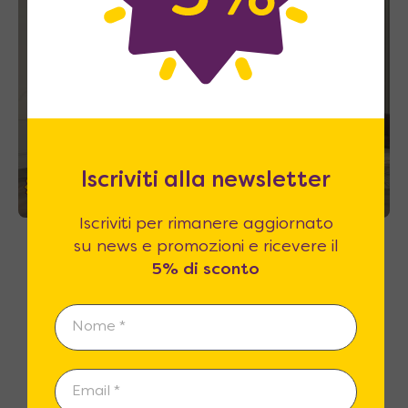
Iscriviti alla newsletter
35%
Iscriviti per rimanere aggiornato
Velo Uno 140 – Letto a scomparsa con
su news e promozioni e ricevere il
mensola antiribalta e rete 2 piazze
5% di sconto
1.660
€
A partire da
2.568
€
←
→
1
2
3
4
5
6
…
8
9
10