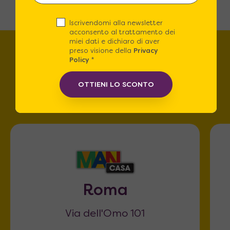
Iscrivendomi alla newsletter
acconsento al trattamento dei
miei dati e dichiaro di aver
preso visione della
Privacy
Policy
*
Trova lo store più vicino a
te!
OTTIENI LO SCONTO
Roma
Via dell'Omo 101