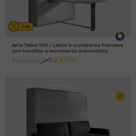
31%
Aria Tabla 140 – Letto a scomparsa francese
con tavolino a movimento automatico
2.470
€
A partire da
3.586
€
A casa tua in 43~49 giorni