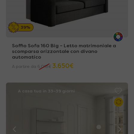
39%
Soffio Sofa 160 Big – Letto matrimoniale a
scomparsa orizzontale con divano
automatico
3.650
€
A partire da
6.018
€
A casa tua in 33~39 giorni