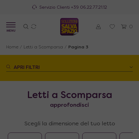
100% Made in Italy
0
MENU
Home
/
Letti a Scomparsa
/
Pagina 3
APRI FILTRI
Letti a Scomparsa
approfondisci
Scegli la dimensione del tuo letto