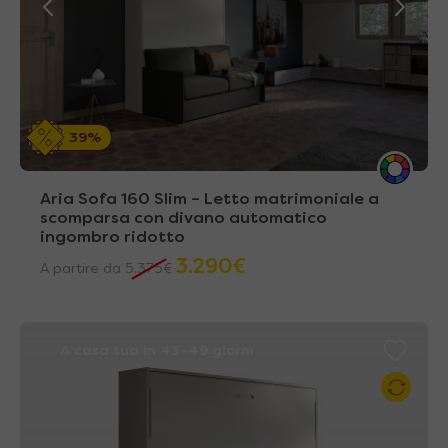
39%
Aria Sofa 160 Slim – Letto matrimoniale a
scomparsa con divano automatico
ingombro ridotto
3.290
€
A partire da
5.375
€
A casa tua in 43~49 giorni