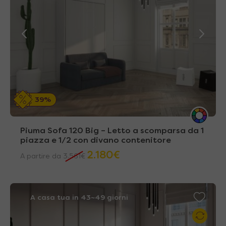
39%
Piuma Sofa 120 Big – Letto a scomparsa da 1
piazza e 1/2 con divano contenitore
2.180
€
A partire da
3.561
€
A casa tua in 43~49 giorni