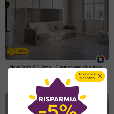
34%
Neve Sofa 120 Orzo – Divano letto singolo a
scomparsa una piazza e mezza
Non voglio
lo sconto
2.640
€
A partire da
4.030
€
A casa tua in 33~39 giorni