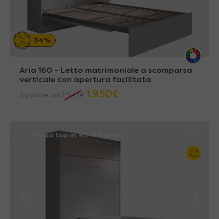
34%
Aria 160 – Letto matrimoniale a scomparsa
verticale con apertura facilitata
1.950
€
A partire da
2.942
€
A casa tua in 43~49 giorni