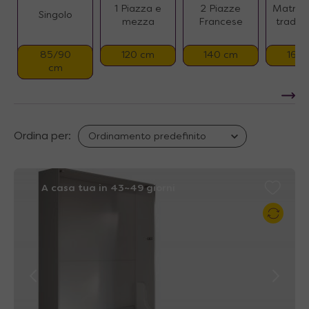
1 Piazza e
2 Piazze
Matrimo
Singolo
mezza
Francese
tradizi
85/90
120 cm
140 cm
160
cm
Ordina per:
A casa tua in 43~49 giorni