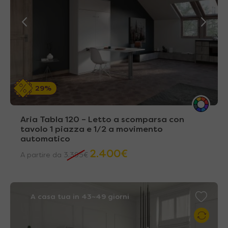
29%
Aria Tabla 120 – Letto a scomparsa con
tavolo 1 piazza e 1/2 a movimento
automatico
2.400
€
A partire da
3.395
€
A casa tua in 43~49 giorni