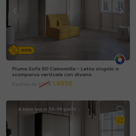
40%
Piuma Sofa 90 Camomilla – Letto singolo a
scomparsa verticale con divano
1.895
€
A partire da
3.150
€
A casa tua in 33~39 giorni