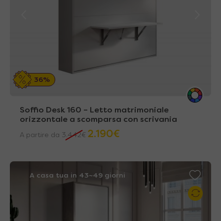
36%
Soffio Desk 160 – Letto matrimoniale
orizzontale a scomparsa con scrivania
2.190
€
A partire da
3.442
€
A casa tua in 43~49 giorni