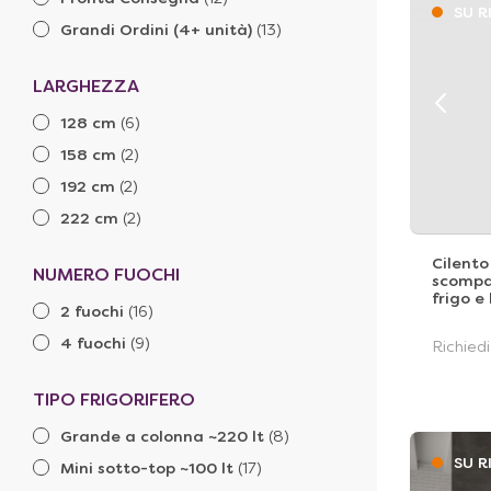
SU R
Grandi Ordini (4+ unità)
(13)
LARGHEZZA
128 cm
(6)
158 cm
(2)
192 cm
(2)
222 cm
(2)
Cilento
NUMERO FUOCHI
scompar
frigo e
2 fuochi
(16)
4 fuochi
(9)
Richied
TIPO FRIGORIFERO
Grande a colonna ~220 lt
(8)
SU R
Mini sotto-top ~100 lt
(17)