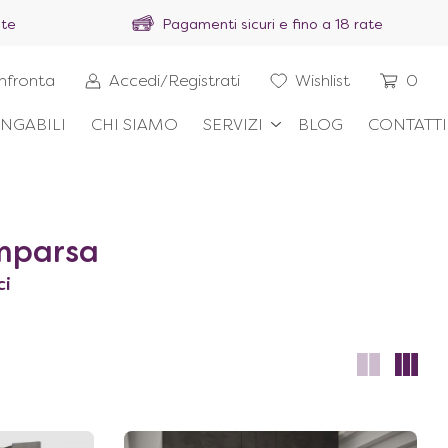
ite
Pagamenti sicuri e fino a 18 rate
nfronta
Accedi/Registrati
Wishlist
0
NGABILI
CHI SIAMO
SERVIZI
BLOG
CONTATTI
mparsa
ci