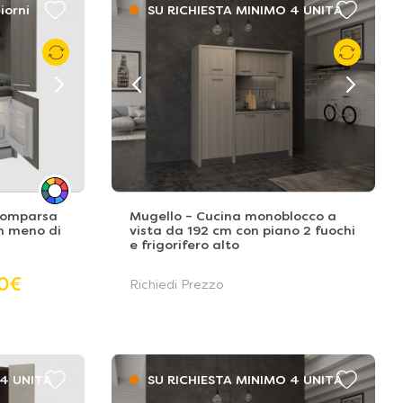
iorni
SU RICHIESTA MINIMO 4 UNITÁ
scomparsa
Mugello – Cucina monoblocco a
in meno di
vista da 192 cm con piano 2 fuochi
e frigorifero alto
0
€
Richiedi Prezzo
 4 UNITÁ
SU RICHIESTA MINIMO 4 UNITÁ