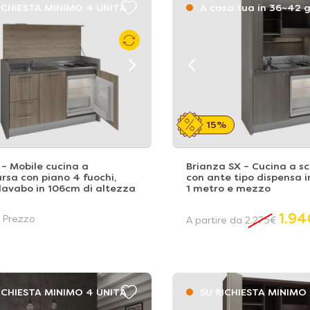
ICHIESTA MINIMO 4 UNITÁ
A casa tua in 36~42 g
15%
 – Mobile cucina a
Brianza SX – Cucina a 
sa con piano 4 fuochi,
con ante tipo dispensa 
 lavabo in 106cm di altezza
1 metro e mezzo
1.94
i Prezzo
A partire da
2.275
€
ICHIESTA MINIMO 4 UNITÁ
SU RICHIESTA MINIMO