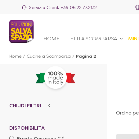
Servizio Clienti
+39 06.22.77.21.12
HOME
LETTI A SCOMPARSA
MIN
Home
/
Cucine a Scomparsa
/
Pagina 2
CHIUDI FILTRI
Ordina pe
DISPONIBILITA’
Pronta Consegna
(12)