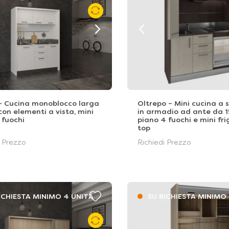
– Cucina monoblocco larga
Oltrepo – Mini cucina a
con elementi a vista, mini
in armadio ad ante da 
 fuochi
piano 4 fuochi e mini fri
top
i Prezzo
Richiedi Prezzo
ICHIESTA MINIMO 4 UNITÁ
SU RICHIESTA MINIMO