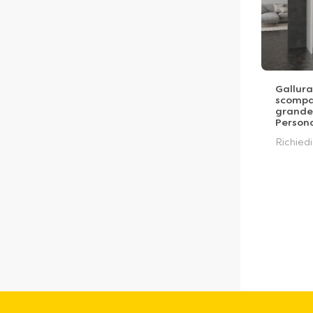
Gallur
scompa
grande 
Persona
Richied