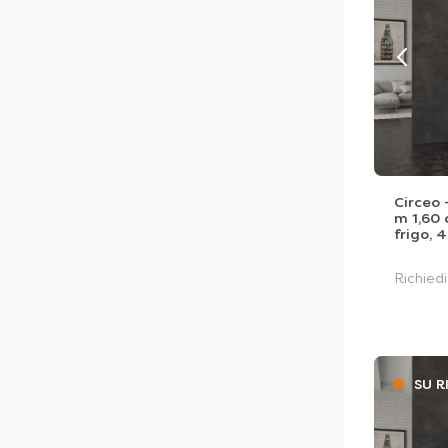
Circeo 
m 1,60 
frigo, 4
Richied
SU R