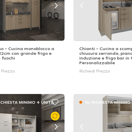
no – Cucina monoblocco a
Chianti – Cucina a scom
22cm con grande frigo e
chiusura serranda, pian
 fuochi
induzione e frigo bar in
Personalizzabile
i Prezzo
Richiedi Prezzo
ICHIESTA MINIMO 4 UNITÁ
SU RICHIESTA MINIMO