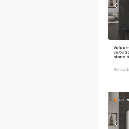
Valdar
vista 2
piano 4
Richied
SU R