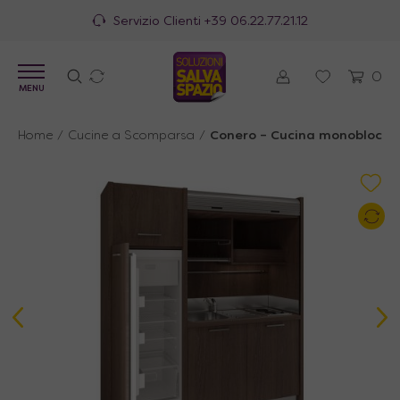
100% Made in Italy
0
MENU
Home
/
Cucine a Scomparsa
/
Conero – Cucina monoblocco a