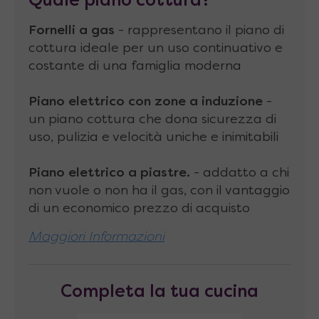
Quale piano cottura?
bordati in ABS con
verticali e piano top
Fornelli a gas
- rappresentano il piano di
spessi 38 mm
cottura ideale per un uso continuativo e
costante di una famiglia moderna
Finitura esterna
in resina melamminica
antigraffio idrorepellente disponibile in vari
Piano elettrico con zone a induzione
-
colori, con particolari colore argento
un piano cottura che dona sicurezza di
uso, pulizia e velocità uniche e inimitabili
Struttura sotto top
divisa in 2 unità da 60
cm
Piano elettrico a piastre.
- addatto a chi
Lavello
in inox AISI 304-18/10 profondità 15
non vuole o non ha il gas, con il vantaggio
di un economico prezzo di acquisto
cm con piano gocciolatoio, completo di
rubinetto miscelatore in metallo cromato e
Maggiori Informazioni
sifone di scarico in PVC
Zoccolo in PVC colore argento alto 12 cm
Completa la tua cucina
Barra in acciaio porta mestoli opzionale