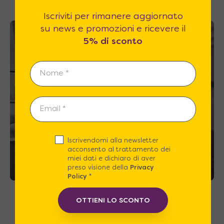
Iscriviti per rimanere aggiornato
su news e promozioni e ricevere il
SU RICHIESTA MINIMO 4 UNITÁ
5% di sconto
Iscrivendomi alla newsletter
acconsento al trattamento dei
miei dati e dichiaro di aver
preso visione della
Privacy
Policy
*
Mugello – Cucina monoblocco a vista da 192
OTTIENI LO SCONTO
cm con piano 2 fuochi e frigorifero alto
Richiedi Prezzo