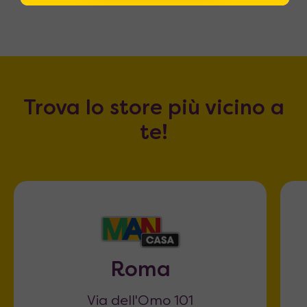
Trova lo store più vicino a
te!
Roma
Via dell'Omo 101