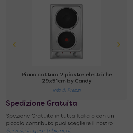
Disponibile anche in versione con
orientamento mobile speculare (frigo,
lavello e scolapiatti sulla sinistra, piano
cottura e cappa a destra)
La cucina viene fornita da montare
Piano cottura 2 piastre elettriche
Pi
29x51cm by Candy
Info & Prezzi
Spedizione Gratuita
Spezione Gratuita in tutta Italia o con un
piccolo contributo puoi scegliere il nostro
Servizio in guanti bianchi.