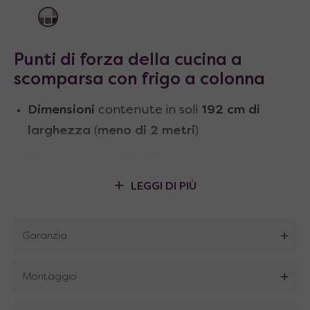
Punti di forza della
cucina a
scomparsa con frigo a colonna
Dimensioni
contenute in soli
192 cm di
larghezza
(
meno di 2 metri
)
Piano cottura 29 x 51 cm
a scelta tra:
–
2 piastre elettriche
diam. 18 cm 1500W,
LEGGI DI PIÙ
diam. 14,5 cm 1500W
–
2 fuochi a gas
con griglia indeformabile,
Garanzia
accensione elettronica e valvole di
sicurezza
Montaggio
–
2 zone a induzione
con comandi digitali a
sfioramento e segnale acustico, potenza