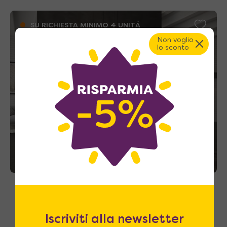
SU RICHIESTA MINIMO 4 UNITÁ
Non voglio
lo sconto
Gallura – Cucina monoblocco a scomparsa
222cm con serranda, grande frigo e piano 4
fuochi – Personalizzabile
Iscriviti alla newsletter
Richiedi Prezzo