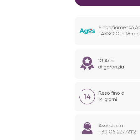
Finanziamento A
TASSO 0 in 18 me
10 Anni
di garanzia
Reso fino a
14 giorni
Assistenza
+39 06 22772112