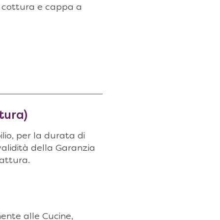
ano cottura e cappa a
tura)
lio, per la durata di
 validità della Garanzia
fattura.
mente alle Cucine,