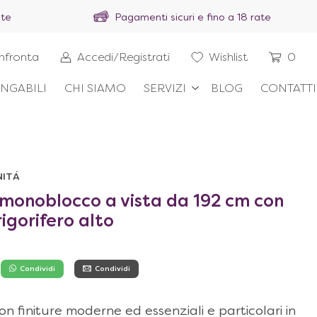
ite
Pagamenti sicuri e fino a 18 rate
nfronta
Accedi/Registrati
Wishlist
0
NGABILI
CHI SIAMO
SERVIZI
BLOG
CONTATTI
NITÁ
 monoblocco a vista da 192 cm con
rigorifero alto
Condividi
Condividi
 finiture moderne ed essenziali e particolari in