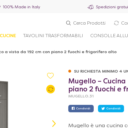
100% Made in Italy
Spedizioni gratu
Cerca Prodotti
Co
ICUCINE
TAVOLINI TRASFORMABILI
CONSOLLE ALLU
 a vista da 192 cm con piano 2 fuochi e frigorifero alto
SU RICHIESTA MINIMO 4 U
Mugello – Cucina
piano 2 fuochi e f
MUGELLO.31
Condividi
Condividi
Mugello è una cucina con