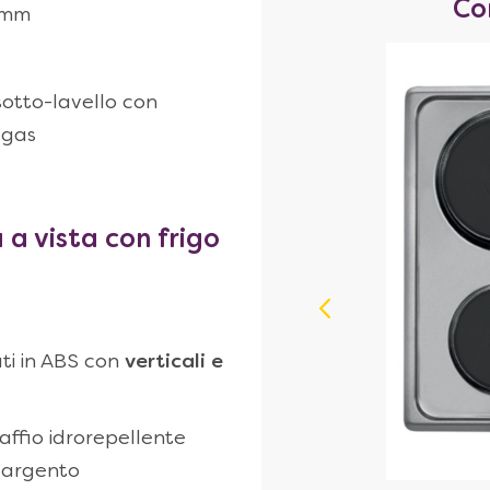
Co
8 mm
otto-lavello con
 gas
 a vista con frigo
oonde by Candy
ati in ABS con
verticali e
& Prezzi
affio idrorepellente
e argento