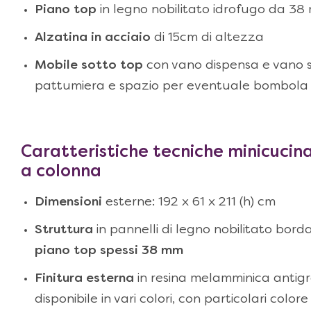
Piano top
in legno nobilitato idrofugo da 3
Alzatina in acciaio
di 15cm di altezza
Mobile sotto top
con vano dispensa e vano s
pattumiera e spazio per eventuale bombola
Caratteristiche tecniche
minicucina
a colonna
Dimensioni
esterne: 192 x 61 x 211 (h) cm
Forno a micr
Struttura
in pannelli di legno nobilitato bord
Info 
piano top spessi 38 mm
Finitura esterna
in resina melamminica antigr
disponibile in vari colori, con particolari color