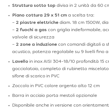
Struttura sotto top
divisa in 2 unità da 60 c
Piano cottura 29 x 51 cm
a scelta tra:
–
2 piastre elettriche
diam. 18 cm 1500W, di
–
2 fuochi a gas
con griglia indeformabile, ac
valvole di sicurezza
–
2 zone a induzione
con comandi digitali a 
acustico, potenza regolabile su 9 livelli fino
Lavello
in inox AISI 304-18/10 profondità 15 
gocciolatoio, completo di rubinetto miscelat
sifone di scarico in PVC
Zoccolo in PVC colore argento alto 12 cm
Barra in acciaio porta mestoli opzionale
Disponibile anche in versione con orientamen