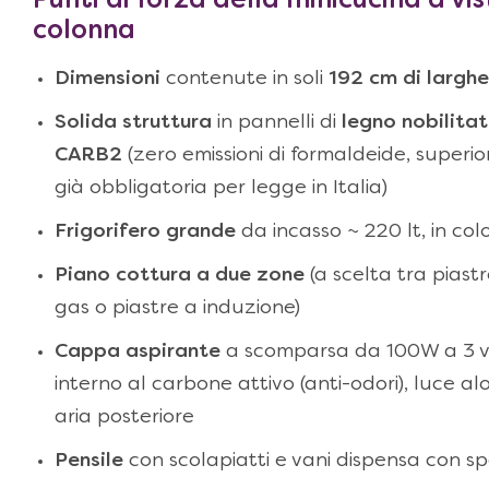
Punti di forza della
minicucina a vis
colonna
Dimensioni
contenute in soli
192 cm di largh
Solida struttura
in pannelli di
legno nobilita
CARB2
(zero emissioni di formaldeide, superio
già obbligatoria per legge in Italia)
Frigorifero grande
da incasso ~ 220 lt, in co
Piano cottura a due zone
(a scelta tra piastre
gas o piastre a induzione)
Cappa aspirante
a scomparsa da 100W a 3 vel
interno al carbone attivo (anti-odori), luce 
aria posteriore
Pensile
con scolapiatti e vani dispensa con spo