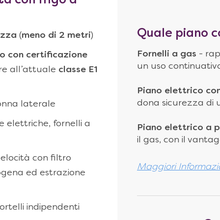
ta con frigo a
Quale piano c
ezza
(
meno di 2 metri
)
Fornelli a gas
- rap
to con
certificazione
un uso continuativ
re all’attuale
classe E1
Piano elettrico co
dona sicurezza di us
lonna laterale
 elettriche, fornelli a
Piano elettrico a p
il gas, con il vant
ocità con filtro
Maggiori Informazi
alogena ed estrazione
rtelli indipendenti