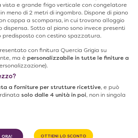
a vista e grande frigo verticale con congelatore
in meno di 2 metri di ingombro. Dispone di piano
on cappa a scomparsa, in cui trovano alloggio
o dispensa. Sotto al piano sono invece presenti
o predisposto con cestino spazzatura.
esentato con finitura Quercia Grigia su
ante, ma è
personalizzabile in tutte le finiture a
Personalizzazione).
rezzo?
ata a forniture per strutture ricettive
, e può
ordinata
solo dalle 4 unità in poi
, non in singola
OTTIENI LO SCONTO
O ORA!