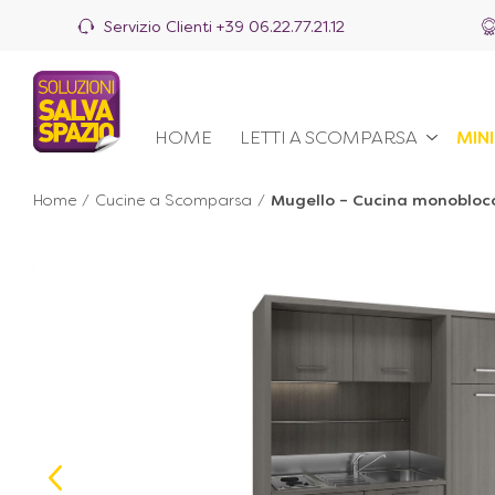
Servizio Clienti
+39 06.22.77.21.12
HOME
LETTI A SCOMPARSA
MIN
Home
/
Cucine a Scomparsa
/
Mugello – Cucina monoblocco