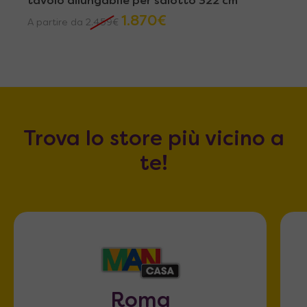
tavolo allungabile per salotto 322 cm
1.870
€
A partire da
2.459
€
Trova lo store più vicino a
te!
Roma