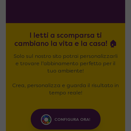
I letti a scomparsa ti
cambiano la vita e la casa! 🏠
Solo sul nostro sito potrai personalizzarli
e trovare l'abbinamento perfetto per il
tuo ambiente!
Crea, personalizza e guarda il risultato in
tempo reale!
CONFIGURA ORA!