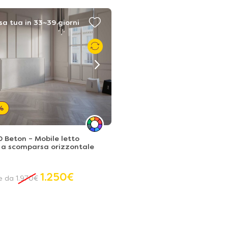
sa tua in 33~39 giorni
%
 Beton – Mobile letto
 a scomparsa orizzontale
1.250
€
re da
1.970
€