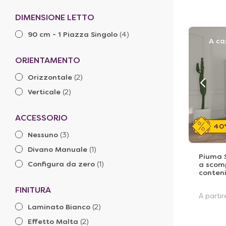
DIMENSIONE LETTO
90 cm - 1 Piazza Singolo
(4)
A ca
ORIENTAMENTO
Orizzontale
(2)
Verticale
(2)
ACCESSORIO
40
Nessuno
(3)
Divano Manuale
(1)
Piuma S
Configura da zero
(1)
a scom
conteni
FINITURA
A parti
Laminato Bianco
(2)
Effetto Malta
(2)