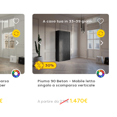
iorni
A casa tua in 33~39 giorni
30%
parsa
Piuma 90 Beton – Mobile letto
per
singolo a scomparsa verticale
€
1.470
€
A partire da
2.111
€