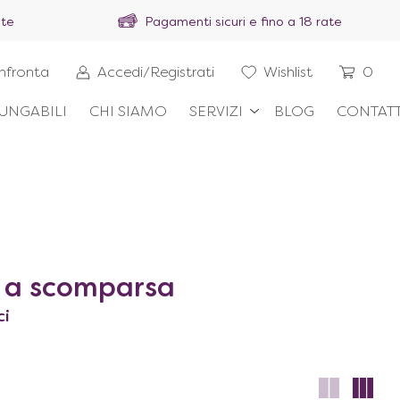
ite
Pagamenti sicuri e fino a 18 rate
nfronta
Accedi/Registrati
Wishlist
0
UNGABILI
CHI SIAMO
SERVIZI
BLOG
CONTATT
o a scomparsa
ci