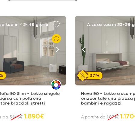
sa tua in 43~49 giorni
A casa tua in 33~39 g
%
37%
ofa 90 Slim – Letto singolo
Neve 90 – Letto a scom
parsa con poltrona
orizzontale una piazza 
tore braccioli stretti
bambini e ragazzi
1.890
€
1.170
re da
3.143
€
A partire da
1.871
€