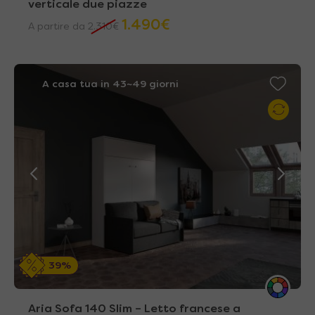
verticale due piazze
1.490
€
A partire da
2.310
€
A casa tua in 43~49 giorni
39%
Aria Sofa 140 Slim – Letto francese a