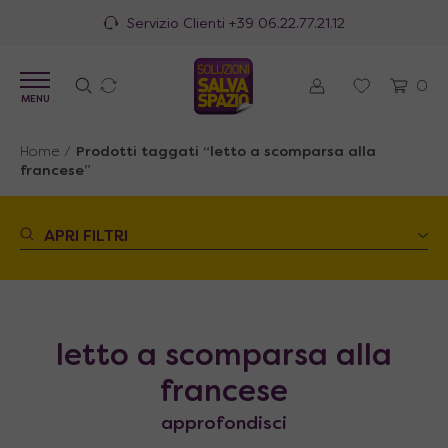
100% Made in Italy
0
MENU
Home
/
Prodotti taggati “letto a scomparsa alla
francese”
APRI FILTRI
letto a scomparsa alla
francese
approfondisci