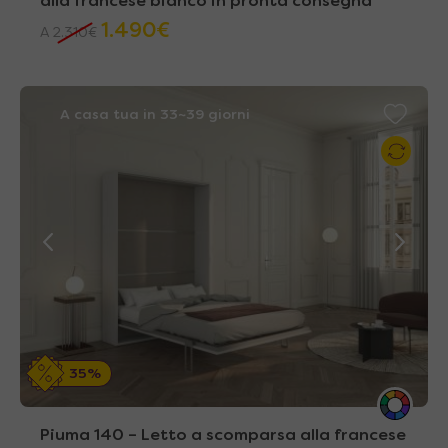
alla francese bianco in pronta consegna
1.490
€
A
2.310
€
A casa tua in 33~39 giorni
35%
Piuma 140 – Letto a scomparsa alla francese