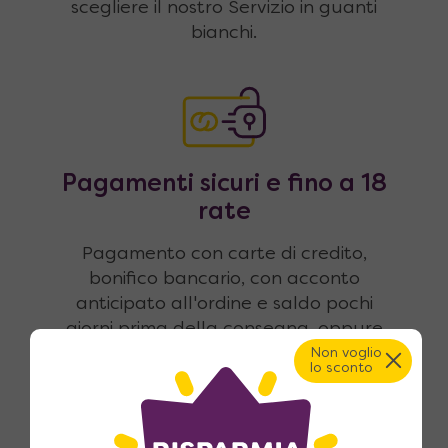
scegliere il nostro Servizio in guanti
bianchi.
Pagamenti sicuri e fino a 18
rate
Pagamento con carte di credito,
bonifico bancario, con acconto
anticipato all'ordine e saldo pochi
giorni prima della consegna, oppure
con finanziamento fino a 18 rate.
Non voglio
lo sconto