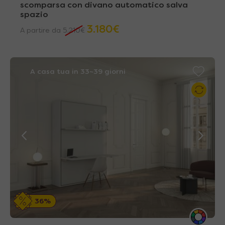
scomparsa con divano automatico salva
spazio
3.180
€
A partire da
5.210
€
A casa tua in 33~39 giorni
36%