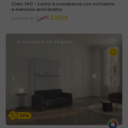
Cielo 140 – Letto a scomparsa con scrivania
e mensola antiribalta
2.190
€
A partire da
3.401
€
A casa tua in 43~49 giorni
33%