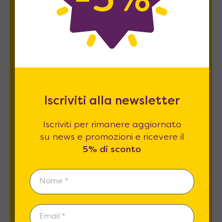
Newsletter
Iscriviti per rimanere aggiornato su news
e promozioni e ricevere il
5% di sconto
.
Iscriviti alla newsletter
Iscriviti per rimanere aggiornato
su news e promozioni e ricevere il
Esprimo il mio consenso al trattamento dati
5% di sconto
relativamente al
punto 2 A e B
dell'informativa
privacy *
REGISTRATI