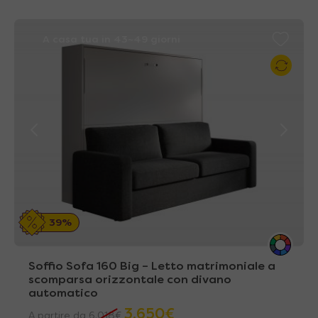
A casa tua in 43~49 giorni
39%
Soffio Sofa 160 Big – Letto matrimoniale a
scomparsa orizzontale con divano
automatico
3.650
€
A partire da
6.018
€