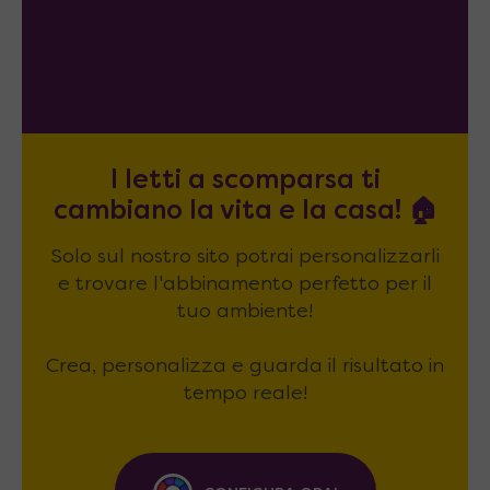
I letti a scomparsa ti
cambiano la vita e la casa! 🏠
Solo sul nostro sito potrai personalizzarli
e trovare l'abbinamento perfetto per il
tuo ambiente!
Crea, personalizza e guarda il risultato in
tempo reale!