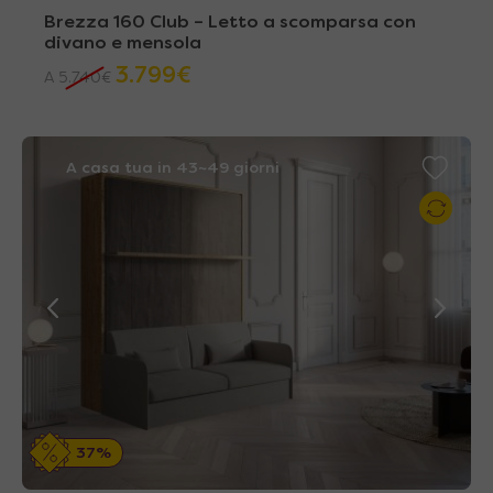
Brezza 160 Club – Letto a scomparsa con
divano e mensola
3.799
€
A
5.740
€
A casa tua in 43~49 giorni
37%