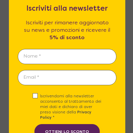
Iscriviti alla newsletter
Iscriviti per rimanere aggiornato
su news e promozioni e ricevere il
5% di sconto
Reso fino a 365 giorni
14 giorni di legge per il reso? Noi li
estendiamo fino a 365! Siamo certi che
la qualità dei prodotti sarà superiore
alle vostre attese.
Iscrivendomi alla newsletter
acconsento al trattamento dei
miei dati e dichiaro di aver
preso visione della
Privacy
Clienti Soddisfatti
Policy
*
Le recensioni dei nostri clienti sono il
OTTIENI LO SCONTO