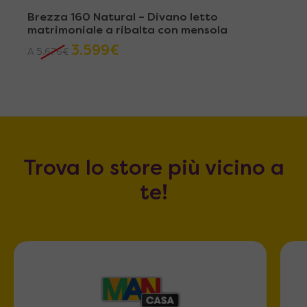
Brezza 160 Natural – Divano letto
matrimoniale a ribalta con mensola
3.599
€
A
5.676
€
Trova lo store più vicino a
te!