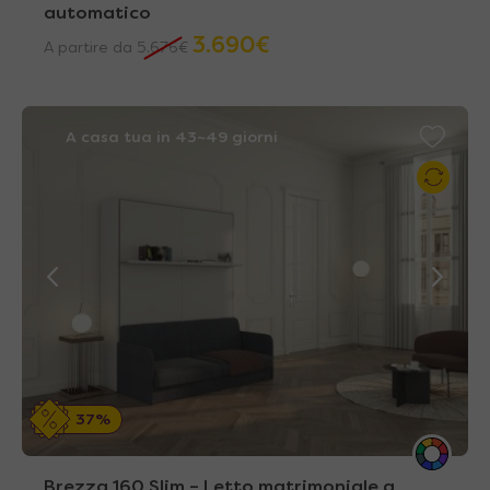
automatico
3.690
€
A partire da
5.676
€
A casa tua in 43~49 giorni
37%
Brezza 160 Slim – Letto matrimoniale a