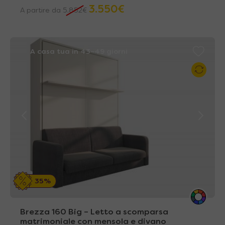
3.550
€
A partire da
5.852
€
A casa tua in 43~49 giorni
35%
Brezza 160 Big – Letto a scomparsa
matrimoniale con mensola e divano