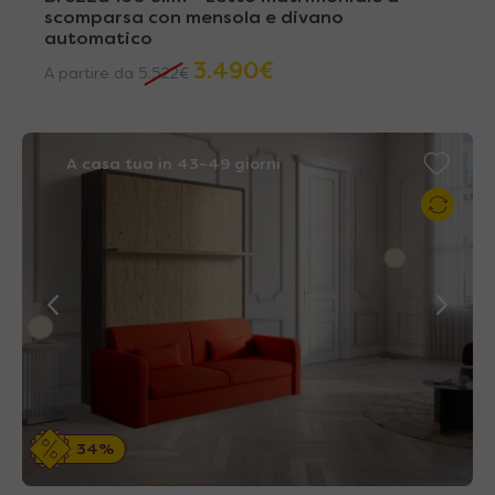
scomparsa con mensola e divano
automatico
3.490
€
A partire da
5.522
€
A casa tua in 43~49 giorni
34%