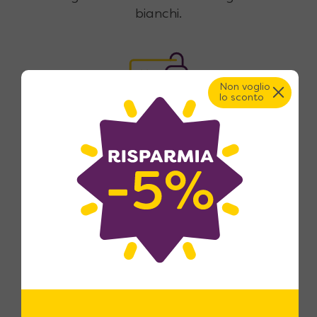
bianchi.
Non voglio
lo sconto
Pagamenti sicuri e fino a 18
rate
Pagamento con carte di credito,
bonifico bancario, con acconto
anticipato all'ordine e saldo pochi
giorni prima della consegna, oppure
con finanziamento fino a 18 rate.