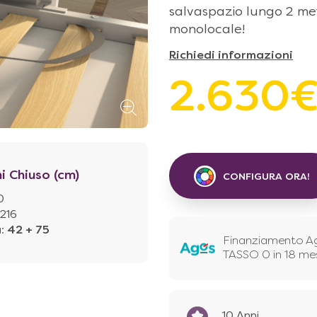
salvaspazio lungo 2 met
monolocale!
Richiedi informazioni
2.630
i Chiuso (cm)
CONFIGURA ORA!
0
216
à
:
42 + 75
Finanziamento A
TASSO 0 in 18 me
10 Anni