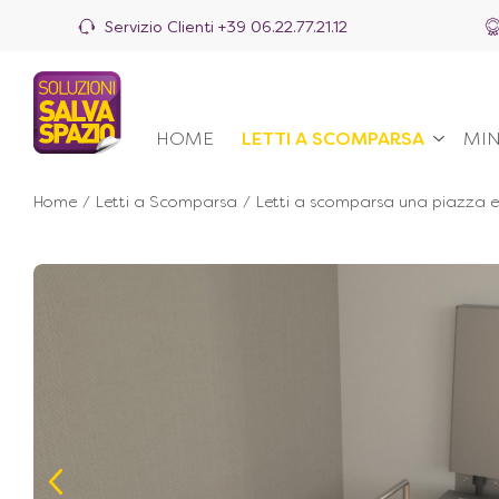
Servizio Clienti
+39 06.22.77.21.12
HOME
LETTI A SCOMPARSA
MIN
Home
/
Letti a Scomparsa
/
Letti a scomparsa una piazza 