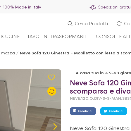
100% Made in Italy
Spedizioni gratu
Cerca Prodotti
Co
ICUCINE
TAVOLINI TRASFORMABILI
CONSOLLE ALL
e mezza
/
Neve Sofa 120 Ginestra – Mobiletto con letto a sco
A casa tua in 43~49 giorn
Neve Sofa 120 Gin
scomparsa e div
NEVE.120.O.DIV-S-S-MAN.SBS
Condividi
Condividi
Neve Sofa 120 Ginestra