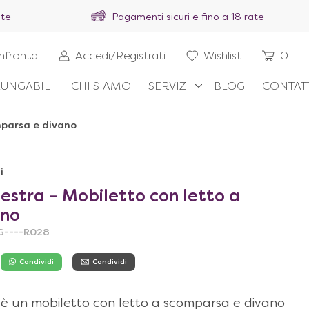
ite
Pagamenti sicuri e fino a 18 rate
nfronta
Accedi/Registrati
Wishlist
0
UNGABILI
CHI SIAMO
SERVIZI
BLOG
CONTAT
mparsa e divano
i
estra – Mobiletto con letto a
ano
G----R028
Condividi
Condividi
 è un mobiletto con letto a scomparsa e divano