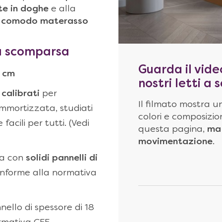
te in doghe
e alla
n
comodo
materasso
 a scomparsa
Guarda il vide
 cm
nostri letti a
 calibrati
per
Il filmato mostra un
ammortizzata, studiati
colori e composizion
acili per tutti. (Vedi
questa pagina,
ma 
movimentazione
.
ta con
solidi pannelli di
onforme alla normativa
nello di spessore di 18