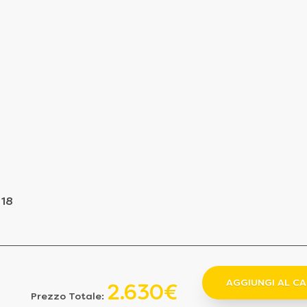
 18
AGGIUNGI AL C
2.630€
Prezzo Totale: