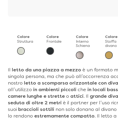
Colore
Colore
Colore
Colore
Struttura
Frontale
Interno
Stoffa
Schiena
divano
Il
letto da una piazza a mezzo
è un formato m
singola persona, ma che può all’occorrenza acc
nostro
letto a scomparsa orizzontale con div
all’utilizzo
in ambienti piccoli
che
in locali bass
camere lunghe e strette
o
attici
. Il
grande
diva
seduta di oltre 2 metri
è il partner per l’uso ricr
suoi
braccioli sottili
non solo donano al divan
lo rendono
estremamente compatto
. Il letto