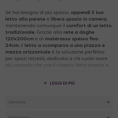
Se hai bisogno di più spazio,
appendi il tuo
letto alla parete
e
libera spazio in camera
,
mantenendo comunque il
comfort di un letto
tradizionale
. Grazie alla
rete a doghe
120x200cm
e al
materasso spesso fino
24cm
, il
letto a scomparsa a una piazza e
mezza orizzontale
è la soluzione perfetta
per spazi ristretti, dedicata a chi vuole stare
più comodo che con il classico letto singolo e,
occasionalmente, dormire anche in due. Il
solido e
moderno mobile letto
si integra con
LEGGI DI PIÙ
stile a ogni tipo di arredo, fornendo anche un
piano di appoggio aggiuntivo
per le vostre
cose.
Apertura e chiusura
sono inoltre
Garanzia
assistite pneumaticamente
per operare
con
il minimo sforzo
ed essere
sempre pronti
.
Montaggio