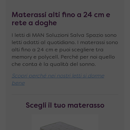
Portata massima
120 kg
Materassi alti fino a 24 cm e
Altezza della rete da terra
: 29 cm
rete a doghe
Spazio libero sotto al letto aperto
: 23 cm
I letti di MAN Soluzioni Salva Spazio sono
(altezza max)
letti adatti al quotidiano. I materassi sono
Il letto viene fornito da montare
alti fino a 24 cm e puoi scegliere tra
memory e polycell. Perché per noi quello
che conta è la qualità del sonno.
Scopri perché nei nostri letti si dorme
bene
Scegli il tuo materasso