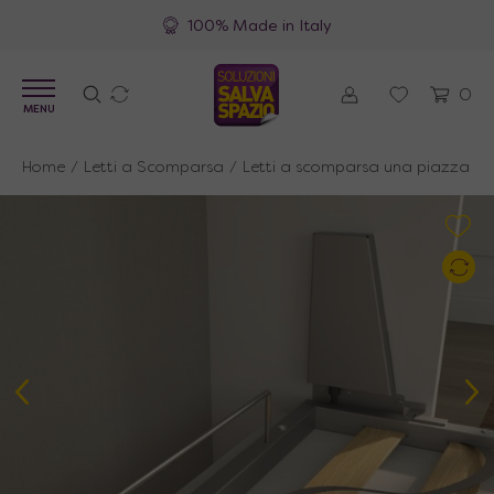
100% Made in Italy
0
MENU
Home
/
Letti a Scomparsa
/
Letti a scomparsa una piazza e