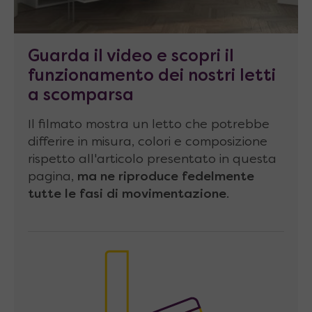
sicurezza.
Frontale del letto
realizzato con singolo
Guarda il video e scopri il
pannello di spessore di 18 mm, in melaminico
funzionamento dei nostri letti
classe E1 conforme alla normativa CEE.
a scomparsa
Schienale
composto da pannelli di
Il filmato mostra un letto che potrebbe
compensato di spessore 8 mm collegati
differire in misura, colori e composizione
tramite barre di alluminio ad incastro.
rispetto all'articolo presentato in questa
pagina,
ma ne riproduce fedelmente
Reti
realizzate con
telaio in metallo
e
tutte le fasi di movimentazione
.
doghe in legno
(faggio multistrato curvato
spesso 8 mm) fissate a telaio mediante
guarnizioni in gomma.
Materassi senza limitazioni
! Grazie alla
profondità e alla solidità della struttura, è
possibile montare un comodo materasso