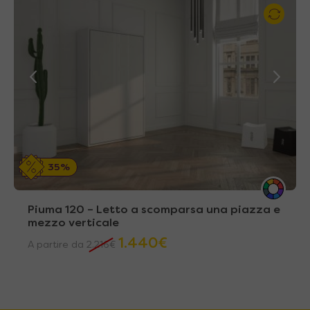
35%
Piuma 120 – Letto a scomparsa una piazza e
mezzo verticale
1.440
€
A partire da
2.216
€