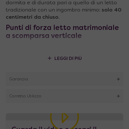
dormita e di durata pari a quello di un letto
tradizionale con un ingombro minimo:
solo 40
centimetri da chiuso
.
Punti di forza
letto matrimoniale
a scomparsa verticale
Meccanismo dotato di molle a gas
tarate
e calibrate per un’apertura e chiusura dei
LEGGI DI PIÙ
letti assistita e ammortizzata, e studiate
per rendere le varie movimentazioni semplici
Garanzia
e facili per tutti. (Vedi box a fianco per
maggiori Info)
Corretto Utilizzo
Reti anti-torsione
realizzate con
telaio in
metallo alto 6 cm
e
doghe in legno
(faggio
multistrato curvato spesso 8 mm) fissate a