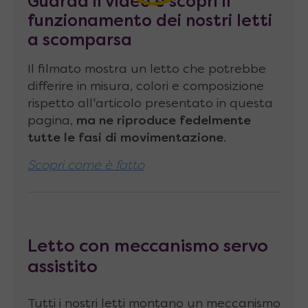
telaio mediante guarnizioni in gomma
Guarda il video e scopri il
funzionamento dei nostri letti
Materassi senza limitazioni
! Grazie alla
a scomparsa
profondità e alla solidità della struttura, è
possibile montare un comodo materasso
Il filmato mostra un letto che potrebbe
differire in misura, colori e composizione
standard alto fino a 24cm
rispetto all'articolo presentato in questa
Il letto viene fornito da montare
pagina,
ma ne riproduce fedelmente
tutte le fasi di movimentazione
.
Caratteristiche tecniche
letto
Scopri come è fatto
matrimoniale a scomparsa
verticale
Molle a gas idropneumatiche
Stabilus
LIFT-O-MAT
top quality, con stelo da 14mm
Letto con meccanismo servo
e cilindro da 28mm
assistito
Dimensione rete
: 182 x 200 x 6 cm
Tutti i nostri letti montano un meccanismo