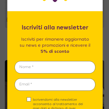
39%
Iscriviti alla newsletter
Aria Sofa 160 Easy – Letto a scomparsa con
Iscriviti per rimanere aggiornato
divano a movimento automatico
su news e promozioni e ricevere il
3.390
€
A partire da
5.540
€
5% di sconto
A casa tua in 43~49 giorni
Iscrivendomi alla newsletter
acconsento al trattamento dei
miei dati e dichiaro di aver