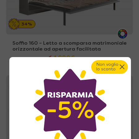
34%
Soffio 160 – Letto a scomparsa matrimoniale
orizzontale ad apertura facilitata
1.990
€
A partire da
3.013
€
Non voglio
lo sconto
A casa tua in 43~49 giorni