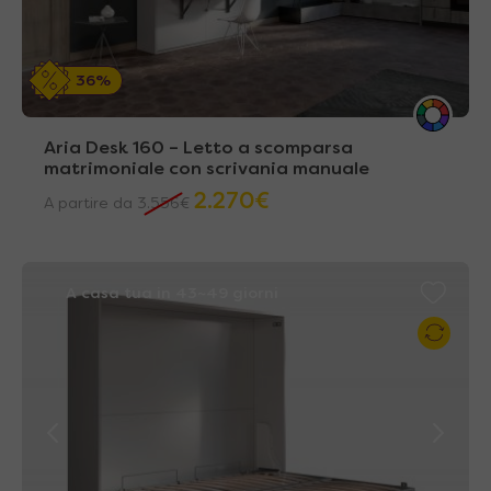
36%
Aria Desk 160 – Letto a scomparsa
matrimoniale con scrivania manuale
2.270
€
A partire da
3.556
€
A casa tua in 43~49 giorni