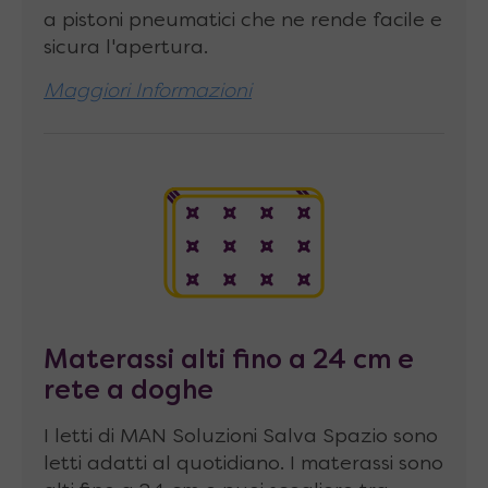
Altezza da terra della rete
: 35 cm
a pistoni pneumatici che ne rende facile e
sicura l'apertura.
Materasso abbinabile
di dimensioni fino a
180 x 200 x 24 cm, peso consigliato 25-30
Maggiori Informazioni
Kg
Ancoraggio a muro
(obbligatorio) nella
parte superiore del letto tramite staffe in
metallo a forma di “L” regolabili in
profondità, che fissate alla parete con
tasselli assicurano la completa tenuta di
tutta la struttura. Non si garantisce la
Materassi alti fino a 24 cm e
tenuta su pareti di cartongesso.
rete a doghe
I letti di MAN Soluzioni Salva Spazio sono
letti adatti al quotidiano. I materassi sono