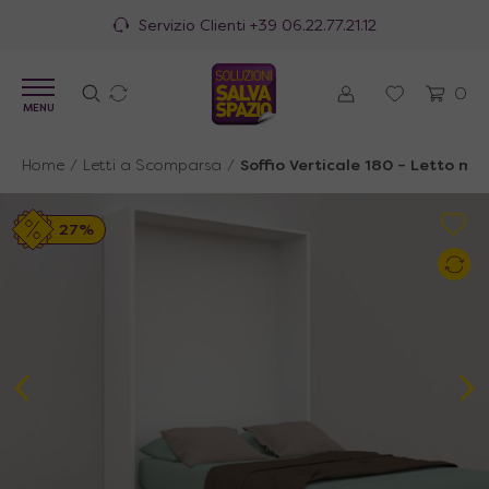
100% Made in Italy
0
MENU
Home
/
Letti a Scomparsa
/
Soffio Verticale 180 – Letto ma
27%