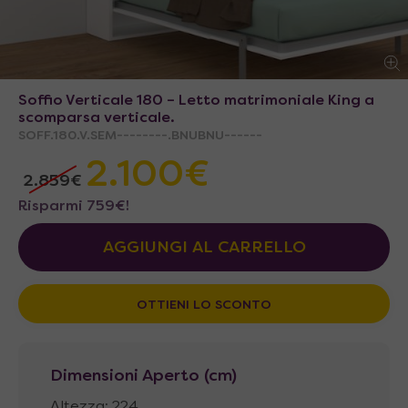
Soffio Verticale 180 – Letto matrimoniale King a
scomparsa verticale.
SOFF.180.V.SEM--------.BNUBNU------
2.100
€
2.859
€
Risparmi
759
€
!
AGGIUNGI AL CARRELLO
OTTIENI LO SCONTO
Dimensioni Aperto (cm)
Altezza: 224