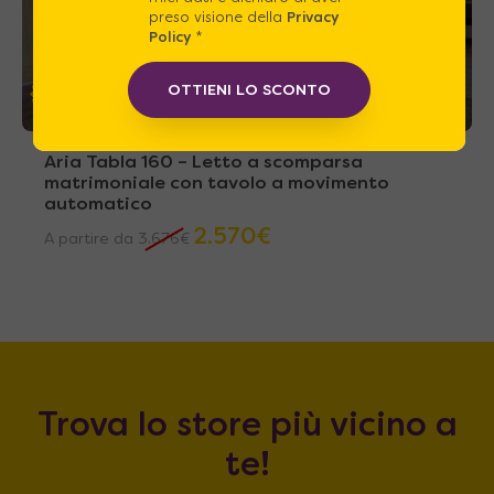
preso visione della
Privacy
Policy
*
OTTIENI LO SCONTO
30%
Aria Tabla 160 – Letto a scomparsa
matrimoniale con tavolo a movimento
automatico
2.570
€
A partire da
3.676
€
Trova lo store più vicino a
te!