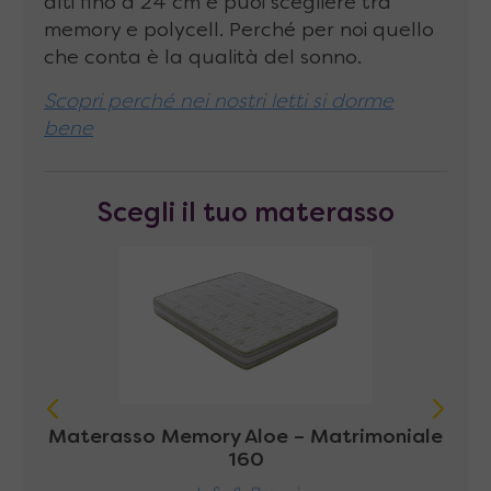
alti fino a 24 cm e puoi scegliere tra
memory e polycell. Perché per noi quello
che conta è la qualità del sonno.
Scopri perché nei nostri letti si dorme
bene
Scegli il tuo materasso
Materasso Memory Aloe – Matrimoniale
Mat
160