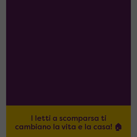
I letti a scomparsa ti
cambiano la vita e la casa! 🏠