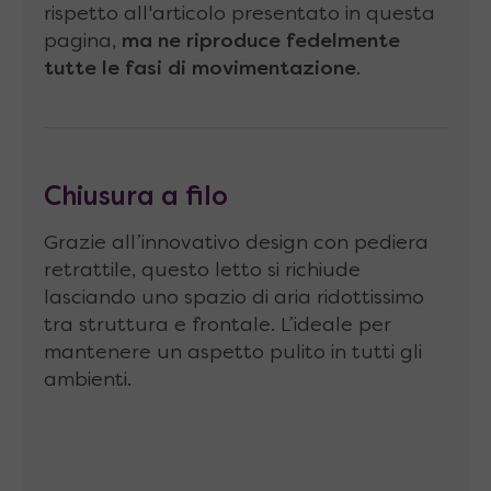
rispetto all'articolo presentato in questa
Molle a gas idropneumatiche
Stabilus
pagina,
ma ne riproduce fedelmente
LIFT-O-MAT
top quality, con stelo da 14mm
tutte le fasi di movimentazione
.
e cilindro da 28mm
Dimensione rete
: 142 x 200 x 6 cm
Altezza da terra della rete
: 35 cm
Chiusura a filo
Materasso abbinabile
di dimensioni fino a
Grazie all’innovativo design con pediera
140 x 200 x 24 cm, peso consigliato 25-30
retrattile, questo letto si richiude
Kg
lasciando uno spazio di aria ridottissimo
tra struttura e frontale. L’ideale per
Per facilitare trasporto e montaggio
esiste
mantenere un aspetto pulito in tutti gli
la possibilità di richiedere questa
ambienti.
configurazione con
2 reti singole
al posto
della rete unica matrimoniale. Di
conseguenza trasportare e montare due