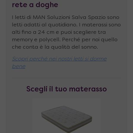
rete a doghe
richiudibile
I letti di MAN Soluzioni Salva Spazio sono
Movimento manuale
con supporti
letti adatti al quotidiano. I materassi sono
abbattibili per chiusura rapida
alti fino a 24 cm e puoi scegliere tra
memory e polycell. Perché per noi quello
Dimensioni piano
: 140×45 cm, spessore 25
che conta è la qualità del sonno.
mm
Scopri perché nei nostri letti si dorme
Altezza da terra
: 75 cm
bene
Scegli il tuo materasso