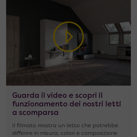
Spaziatura ridotta
tra pannelli frontali e
struttura laterale, per un design compatto
e minimale
Reti anti-torsione
realizzate con
telaio in
metallo alto 6 cm
e
doghe in legno
(faggio
multistrato curvato spesso 8 mm) fissate a
telaio mediante guarnizioni in gomma
Materassi senza limitazioni
! Grazie alla
profondità e alla solidità della struttura, è
Guarda il video e scopri il
possibile montare un comodo materasso
funzionamento dei nostri letti
standard alto fino a 24cm
a scomparsa
Caratteristiche tecniche
letto con
Il filmato mostra un letto che potrebbe
scrivania
matrimoniale francese
differire in misura, colori e composizione