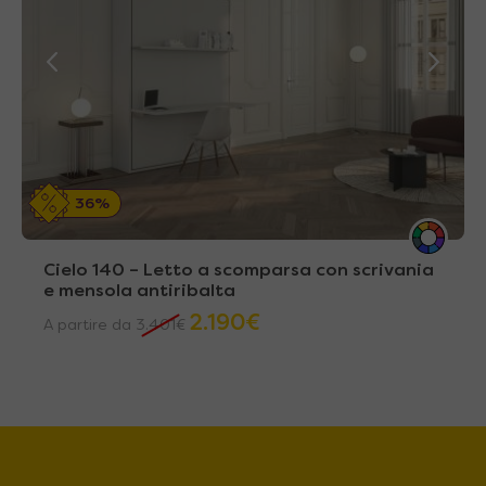
36%
Cielo 140 – Letto a scomparsa con scrivania
e mensola antiribalta
2.190
€
A partire da
3.401
€