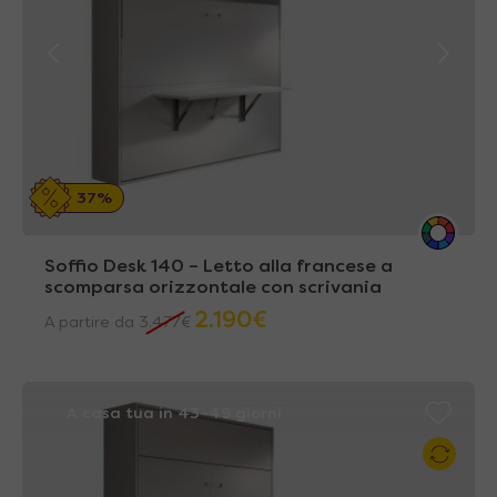
37%
Soffio Desk 140 – Letto alla francese a
scomparsa orizzontale con scrivania
2.190
€
A partire da
3.477
€
A casa tua in 43~49 giorni