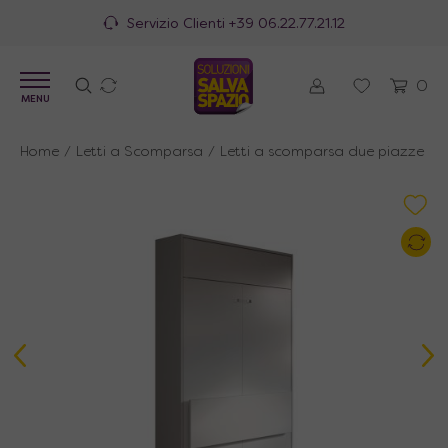
100% Made in Italy
0
MENU
Home
/
Letti a Scomparsa
/
Letti a scomparsa due piazze all