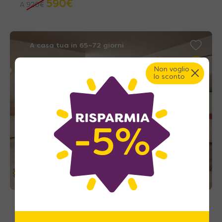
590
€
A
920
€
A casa tua in 65~72 giorni
Non voglio
lo sconto
23%
Swing 220 Ardesia – Tavolo da salotto
trasformabile con allunghe incorporate