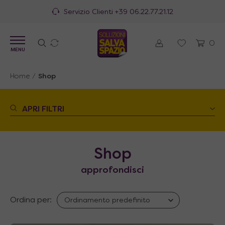
100% Made in Italy
0
MENU
Home
/
Shop
APRI FILTRI
Shop
approfondisci
Ordina per: