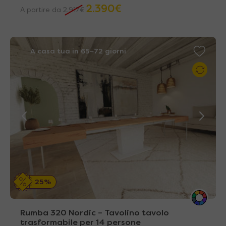
2.390
€
A partire da
2.917
€
A casa tua in 65~72 giorni
25%
Rumba 320 Nordic – Tavolino tavolo
trasformabile per 14 persone