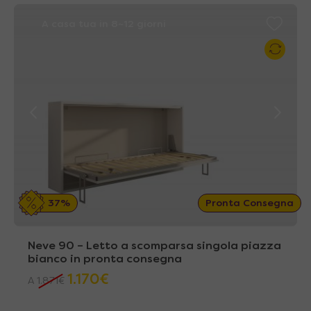
A casa tua in 8~12 giorni
37%
Pronta Consegna
Neve 90 – Letto a scomparsa singola piazza
bianco in pronta consegna
1.170
€
A
1.871
€