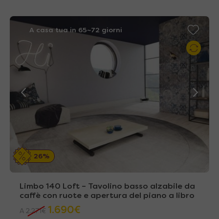
A casa tua in 65~72 giorni
26%
Limbo 140 Loft – Tavolino basso alzabile da
caffè con ruote e apertura del piano a libro
1.690
€
A
2.271
€