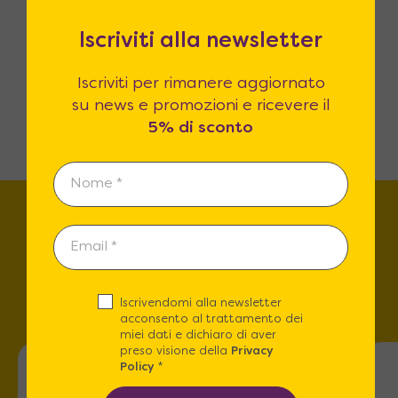
1.490
€
A partire da
1.947
€
Iscriviti alla newsletter
Iscriviti per rimanere aggiornato
su news e promozioni e ricevere il
→
1
2
3
4
…
17
18
19
5% di sconto
Trova lo store più vicino a
te!
Iscrivendomi alla newsletter
acconsento al trattamento dei
miei dati e dichiaro di aver
preso visione della
Privacy
Policy
*