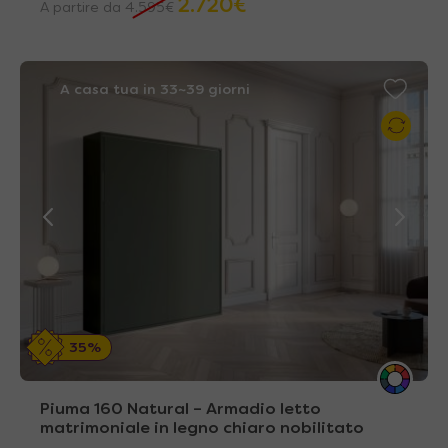
2.720
€
A partire da
4.595
€
A casa tua in 33~39 giorni
35%
Piuma 160 Natural – Armadio letto
matrimoniale in legno chiaro nobilitato