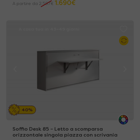
1.690
€
A partire da
2.597
€
A casa tua in 43~49 giorni
40%
Soffio Desk 85 – Letto a scomparsa
orizzontale singola piazza con scrivania