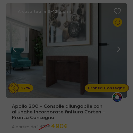
A casa tua in 8~12 giorni
67%
Pronta Consegna
Apollo 200 – Consolle allungabile con
allunghe incorporate finitura Corten –
Pronta Consegna
490
€
A partire da
1.477
€