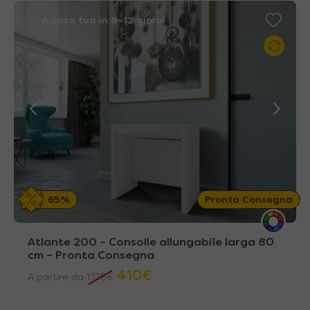
A casa tua in 8~12 giorni
65%
Pronta Consegna
Atlante 200 – Consolle allungabile larga 80
cm – Pronta Consegna
410
€
A partire da
1.178
€