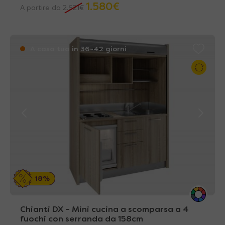
1.580
€
A partire da
2.621
€
A casa tua in 36~42 giorni
18%
Chianti DX – Mini cucina a scomparsa a 4
fuochi con serranda da 158cm