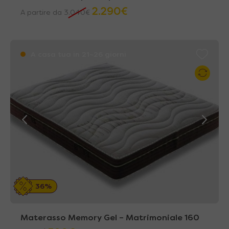
2.290
€
A partire da
3.040
€
A casa tua in 21~26 giorni
36%
Materasso Memory Gel – Matrimoniale 160