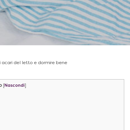
 acari del letto e dormire bene
o
[
Nascondi
]