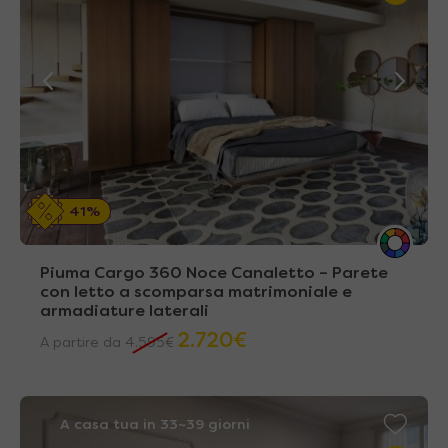
41%
Piuma Cargo 360 Noce Canaletto – Parete
con letto a scomparsa matrimoniale e
armadiature laterali
2.720
€
A partire da
4.595
€
A casa tua in 33~39 giorni