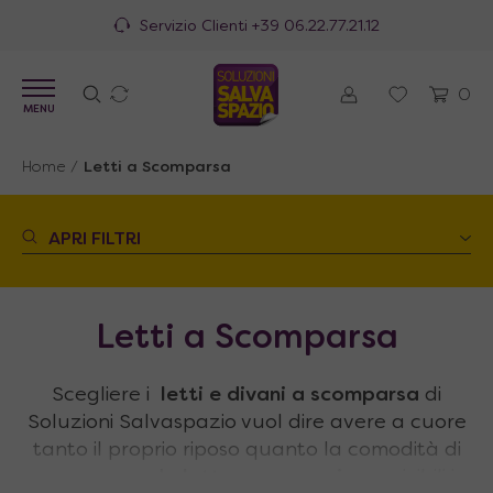
100% Made in Italy
0
MENU
Home
/
Letti a Scomparsa
APRI FILTRI
Letti a Scomparsa
Scegliere i
letti e divani a scomparsa
di
Soluzioni Salvaspazio vuol dire avere a cuore
tanto il proprio riposo quanto la comodità di
una
camera da letto
o un
soggiorno
vivibili in