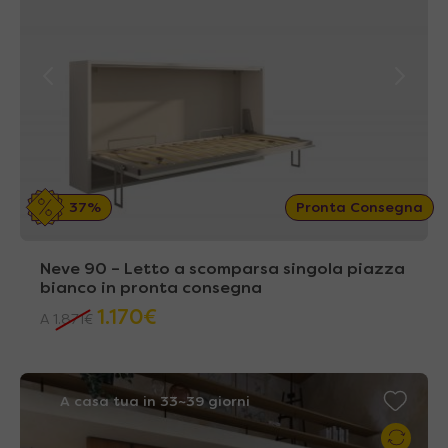
37%
Pronta Consegna
Neve 90 – Letto a scomparsa singola piazza
bianco in pronta consegna
1.170
€
A
1.871
€
A casa tua in 33~39 giorni