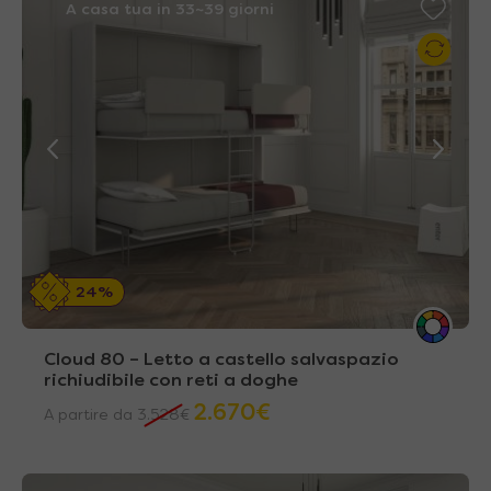
A casa tua in 33~39 giorni
24%
Cloud 80 – Letto a castello salvaspazio
richiudibile con reti a doghe
2.670
€
A partire da
3.528
€