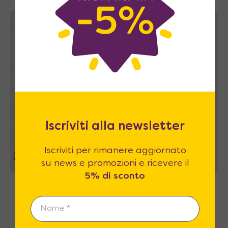
A casa tua in 43~49 giorni
Iscriviti alla newsletter
Iscriviti per rimanere aggiornato
39%
su news e promozioni e ricevere il
5% di sconto
Aria Sofa 160 Easy – Letto a scomparsa con
divano a movimento automatico
3.390
€
A partire da
5.540
€