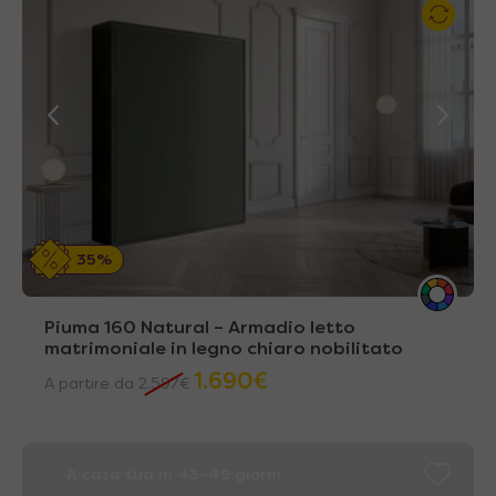
35%
Piuma 160 Natural – Armadio letto
matrimoniale in legno chiaro nobilitato
1.690
€
A partire da
2.597
€
A casa tua in 43~49 giorni