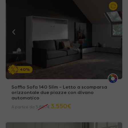
40%
Soffio Sofa 140 Slim – Letto a scomparsa
orizzontale due piazze con divano
automatico
3.550
€
A partire da
5.887
€