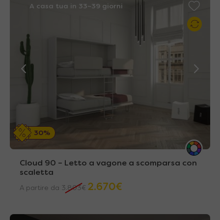
A casa tua in 33~39 giorni
30%
Cloud 90 – Letto a vagone a scomparsa con
scaletta
2.670
€
A partire da
3.803
€