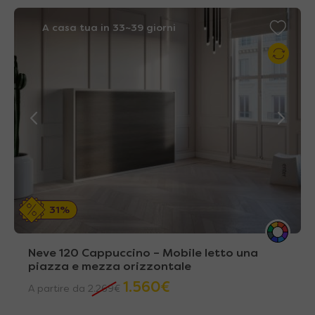
A casa tua in 33~39 giorni
31%
Neve 120 Cappuccino – Mobile letto una
piazza e mezza orizzontale
1.560
€
A partire da
2.269
€