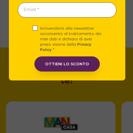
→
1
2
3
4
…
8
9
10
Iscrivendomi alla newsletter
acconsento al trattamento dei
miei dati e dichiaro di aver
preso visione della
Privacy
Policy
*
OTTIENI LO SCONTO
Trova lo store più vicino a
te!