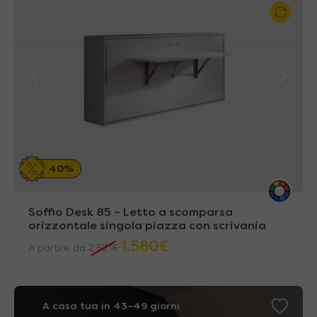
40%
Soffio Desk 85 – Letto a scomparsa
orizzontale singola piazza con scrivania
1.580
€
A partire da
2.621
€
A casa tua in 43~49 giorni