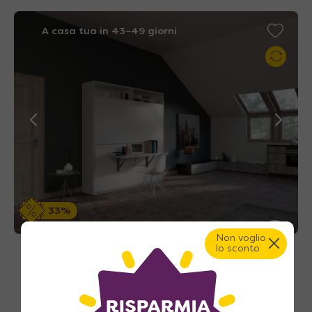
A casa tua in 43~49 giorni
33%
Non voglio
lo sconto
Nuvola Desk 85 – Letto a scomparsa a
castello orizzontale con scrivania
3.190
€
A partire da
4.728
€