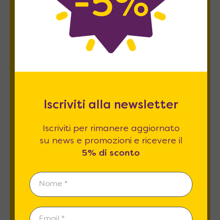
Newsletter
Iscriviti per rimanere aggiornato su news
e promozioni e ricevere il
5% di sconto
.
Iscriviti alla newsletter
Iscriviti per rimanere aggiornato
su news e promozioni e ricevere il
Esprimo il mio consenso al trattamento dati
5% di sconto
relativamente al
punto 2 A e B
dell'informativa
privacy *
REGISTRATI