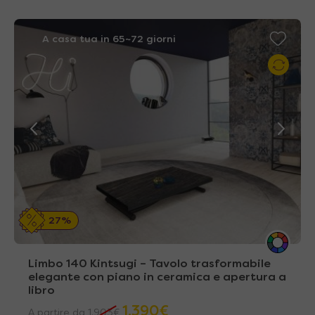
A casa tua in 65~72 giorni
27%
Limbo 140 Kintsugi – Tavolo trasformabile
elegante con piano in ceramica e apertura a
libro
1.390
€
A partire da
1.903
€