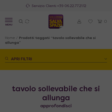
Servizio Clienti
+39 06.22.77.21.12
0
MENU
Home
/
Prodotti taggati “tavolo sollevabile che si
allunga”
APRI FILTRI
tavolo sollevabile che si
allunga
approfondisci