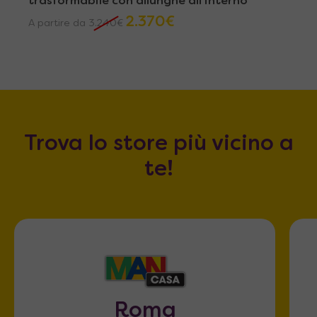
trasformabile con allunghe all’interno
2.370
€
A partire da
3.240
€
Trova lo store più vicino a
te!
Roma