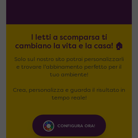
I letti a scomparsa ti
cambiano la vita e la casa! 🏠
Solo sul nostro sito potrai personalizzarli
e trovare l'abbinamento perfetto per il
tuo ambiente!
Crea, personalizza e guarda il risultato in
tempo reale!
CONFIGURA ORA!