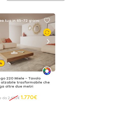
sa tua in 65~72 giorni
%
go 220 Miele – Tavolo
 alzabile trasformabile che
nga oltre due metri
1.770
€
re da
2.452
€