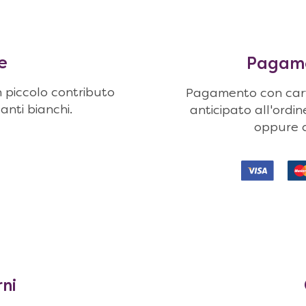
e
Pagamen
n piccolo contributo
Pagamento con carte
uanti bianchi.
anticipato all'ordi
oppure c
rni