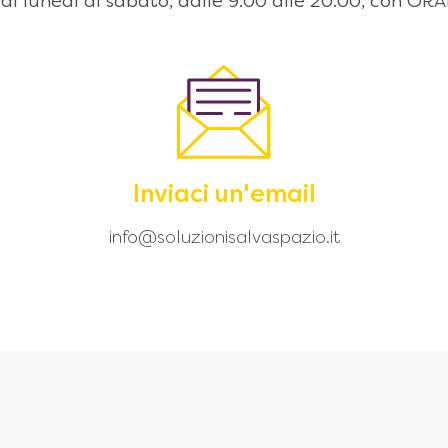
 dal lunedì al sabato, dalle 9:00 alle 20.00, con
Inviaci un'email
info@soluzionisalvaspazio.it