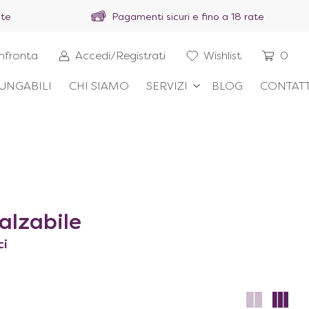
ite
Pagamenti sicuri e fino a 18 rate
nfronta
Accedi/Registrati
Wishlist
0
UNGABILI
CHI SIAMO
SERVIZI
BLOG
CONTATT
alzabile
ci