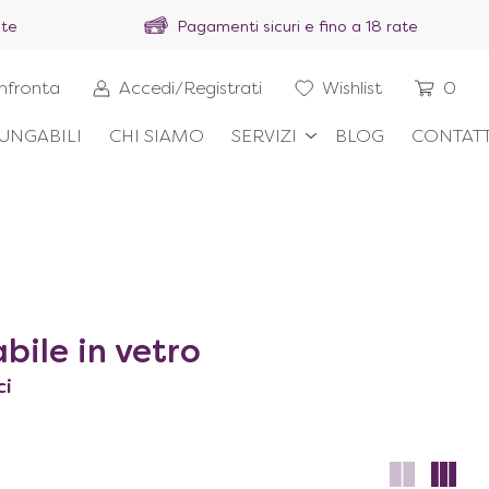
ite
Pagamenti sicuri e fino a 18 rate
nfronta
Accedi/Registrati
Wishlist
0
UNGABILI
CHI SIAMO
SERVIZI
BLOG
CONTATT
bile in vetro
ci