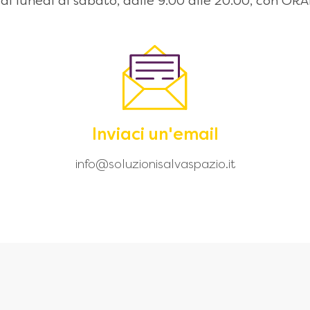
 dal lunedì al sabato, dalle 9:00 alle 20.00, con
Inviaci un'email
info@soluzionisalvaspazio.it