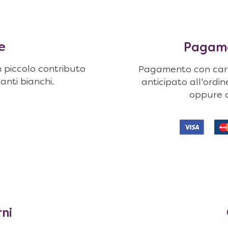
e
Pagamen
n piccolo contributo
Pagamento con carte
uanti bianchi.
anticipato all'ordi
oppure c
rni