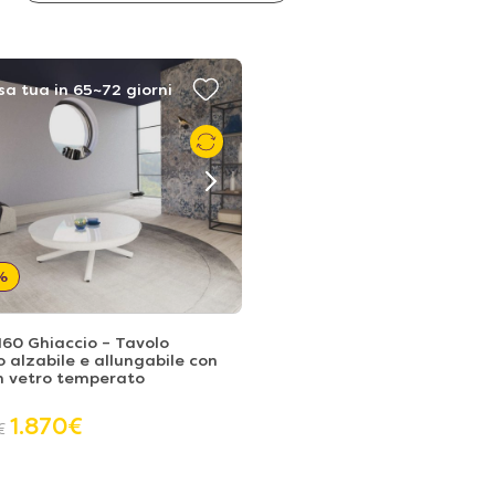
sa tua in 65~72 giorni
%
160 Ghiaccio – Tavolo
 alzabile e allungabile con
n vetro temperato
1.870
€
€