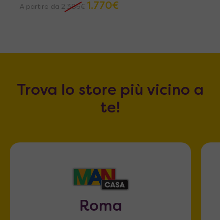
1.770
€
A partire da
2.386
€
Trova lo store più vicino a
te!
Roma