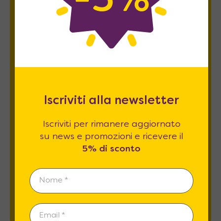
Newsletter
Iscriviti per rimanere aggiornato su news
e promozioni e ricevere il
5% di sconto
.
Iscriviti alla newsletter
Iscriviti per rimanere aggiornato
su news e promozioni e ricevere il
Esprimo il mio consenso al trattamento dati
5% di sconto
relativamente al
punto 2 A e B
dell'informativa
privacy *
REGISTRATI