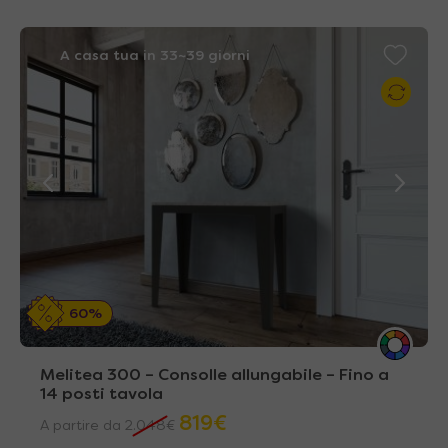
A casa tua in 33~39 giorni
60%
Melitea 300 – Consolle allungabile – Fino a
14 posti tavola
819
€
A partire da
2.048
€