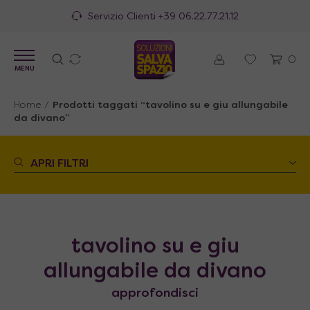
Servizio Clienti
+39 06.22.77.21.12
0
MENU
Home
/
Prodotti taggati “tavolino su e giu allungabile
da divano”
APRI FILTRI
tavolino su e giu
allungabile da divano
approfondisci