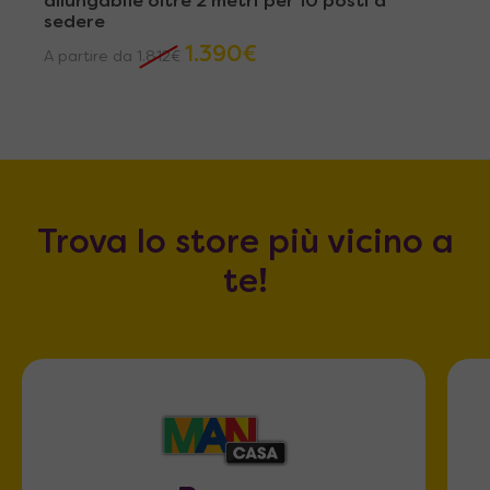
allungabile oltre 2 metri per 10 posti a
sedere
1.390
€
A partire da
1.812
€
Trova lo store più vicino a
te!