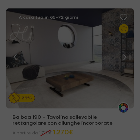
A casa tua in 65~72 giorni
26%
Balboa 190 – Tavolino sollevabile
rettangolare con allunghe incorporate
1.270
€
A partire da
1.710
€