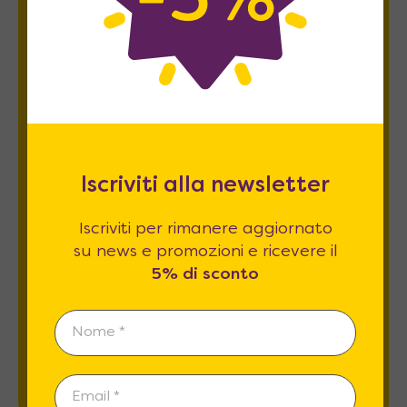
Newsletter
Iscriviti per rimanere aggiornato su news
e promozioni e ricevere il
5% di sconto
.
Iscriviti alla newsletter
Iscriviti per rimanere aggiornato
su news e promozioni e ricevere il
Esprimo il mio consenso al trattamento dati
5% di sconto
relativamente al
punto 2 A e B
dell'informativa
privacy *
REGISTRATI