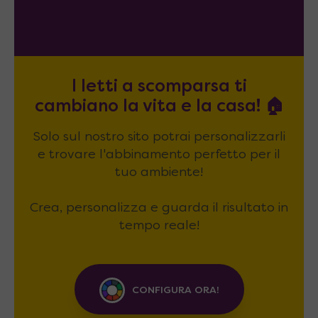
I letti a scomparsa ti
cambiano la vita e la casa! 🏠
Solo sul nostro sito potrai personalizzarli
e trovare l'abbinamento perfetto per il
tuo ambiente!
Crea, personalizza e guarda il risultato in
tempo reale!
CONFIGURA ORA!