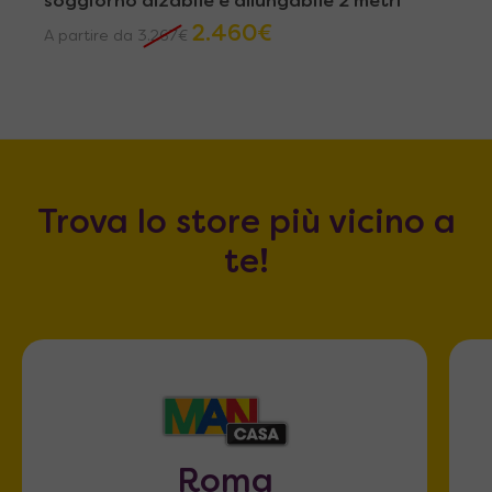
soggiorno alzabile e allungabile 2 metri
2.460
€
A partire da
3.267
€
Trova lo store più vicino a
te!
Roma