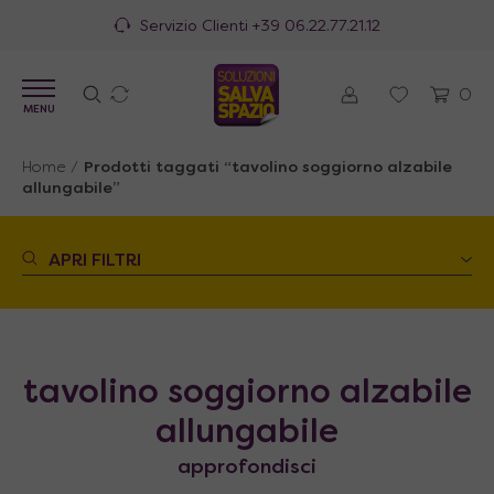
Servizio Clienti
+39 06.22.77.21.12
0
MENU
Home
/
Prodotti taggati “tavolino soggiorno alzabile
allungabile”
APRI FILTRI
tavolino soggiorno alzabile
allungabile
approfondisci