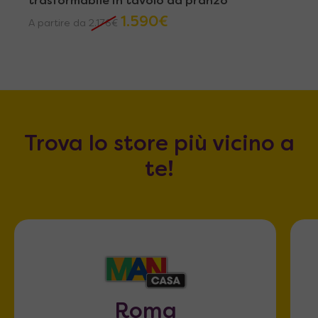
trasformabile in tavolo da pranzo
1.590
€
A partire da
2.176
€
Trova lo store più vicino a
te!
Roma