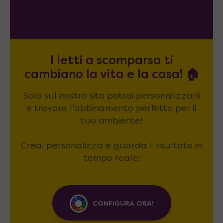
I letti a scomparsa ti
cambiano la vita e la casa! 🏠
Solo sul nostro sito potrai personalizzarli
e trovare l'abbinamento perfetto per il
tuo ambiente!
Crea, personalizza e guarda il risultato in
tempo reale!
CONFIGURA ORA!