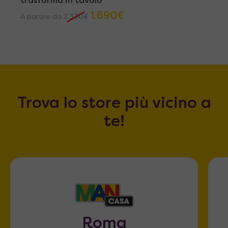
trasforma in tavolo
1.690
€
A partire da
2.330
€
Trova lo store più vicino a
te!
Roma