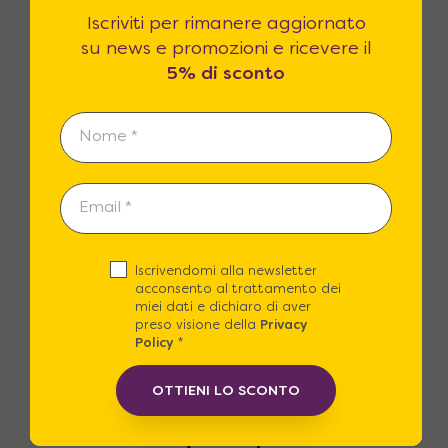
Iscriviti per rimanere aggiornato
su news e promozioni e ricevere il
Contattaci
5% di sconto
Siamo disponibili dal lunedì al sabato, dalle
9:00 alle 20.00, con ORARIO CONTINUATO
Iscrivendomi alla newsletter
acconsento al trattamento dei
miei dati e dichiaro di aver
Assistenza
preso visione della
Privacy
Policy
*
+39 06 22772112
OTTIENI LO SCONTO