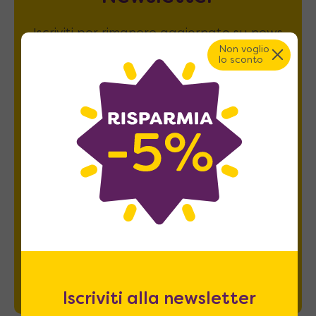
Iscriviti per rimanere aggiornato su news
Non voglio
e promozioni e ricevere il
5% di sconto
.
lo sconto
Esprimo il mio consenso al trattamento dati
relativamente al
punto 2 A e B
dell'informativa
privacy *
REGISTRATI
Iscriviti alla newsletter