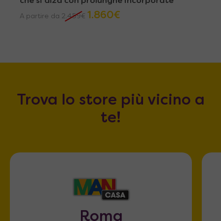
che si alza con prolunghe incorporate
1.860
€
A partire da
2.459
€
Trova lo store più vicino a
te!
Roma