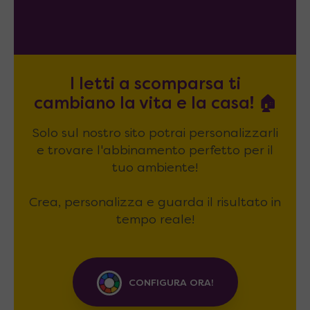
I letti a scomparsa ti
cambiano la vita e la casa! 🏠
Solo sul nostro sito potrai personalizzarli
e trovare l'abbinamento perfetto per il
tuo ambiente!
Crea, personalizza e guarda il risultato in
tempo reale!
CONFIGURA ORA!