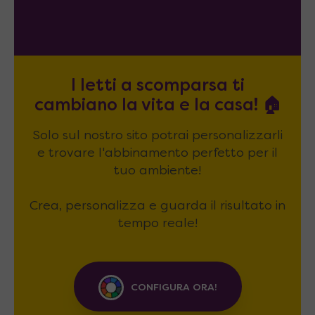
I letti a scomparsa ti
cambiano la vita e la casa! 🏠
Solo sul nostro sito potrai personalizzarli
e trovare l'abbinamento perfetto per il
tuo ambiente!
Crea, personalizza e guarda il risultato in
tempo reale!
CONFIGURA ORA!