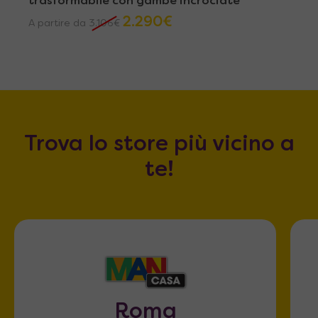
trasformabile con gambe incrociate
2.290
€
A partire da
3.106
€
Trova lo store più vicino a
te!
Roma