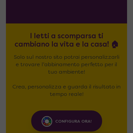
I letti a scomparsa ti
cambiano la vita e la casa! 🏠
Solo sul nostro sito potrai personalizzarli
e trovare l'abbinamento perfetto per il
tuo ambiente!
Crea, personalizza e guarda il risultato in
tempo reale!
CONFIGURA ORA!