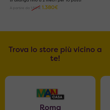
si allunga fino a 2 metri per 10 posti
1.380
€
A partire da
1.891
€
Trova lo store più vicino a
te!
Roma