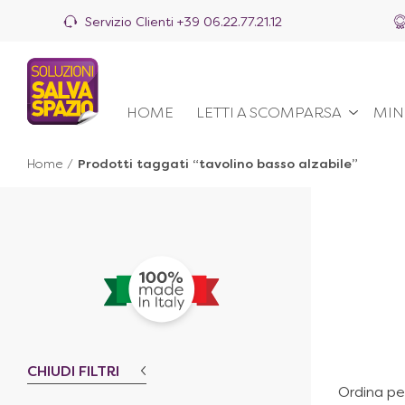
Servizio Clienti
+39 06.22.77.21.12
HOME
LETTI A SCOMPARSA
MIN
Home
/
Prodotti taggati “tavolino basso alzabile”
CHIUDI FILTRI
Ordina pe