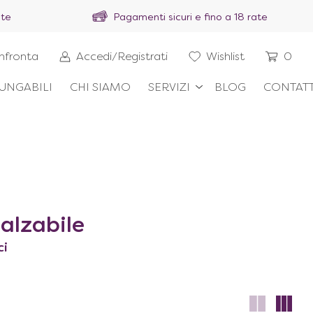
ite
Pagamenti sicuri e fino a 18 rate
nfronta
Accedi/Registrati
Wishlist
0
UNGABILI
CHI SIAMO
SERVIZI
BLOG
CONTATT
 alzabile
ci