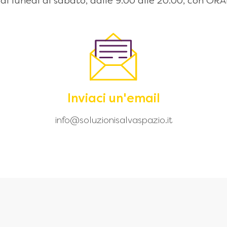
 dal lunedì al sabato, dalle 9:00 alle 20.00, con
Inviaci un'email
info@soluzionisalvaspazio.it