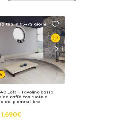
sa tua in 65~72 giorni
%
40 Loft – Tavolino basso
e da caffè con ruote e
a del piano a libro
1.690
€