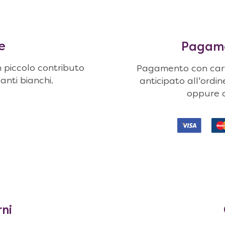
e
Pagamen
n piccolo contributo
Pagamento con carte
uanti bianchi.
anticipato all'ordi
oppure c
rni