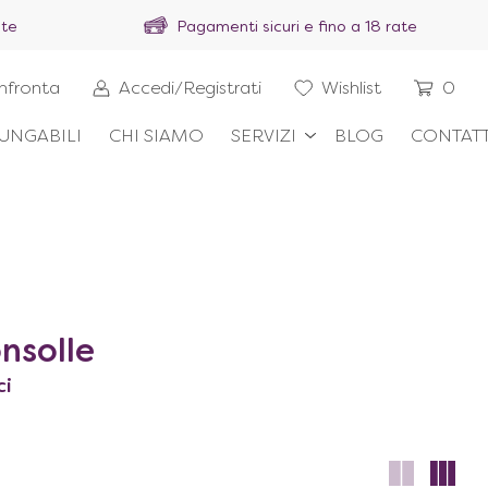
ite
Pagamenti sicuri e fino a 18 rate
nfronta
Accedi/Registrati
Wishlist
0
UNGABILI
CHI SIAMO
SERVIZI
BLOG
CONTATT
nsolle
ci