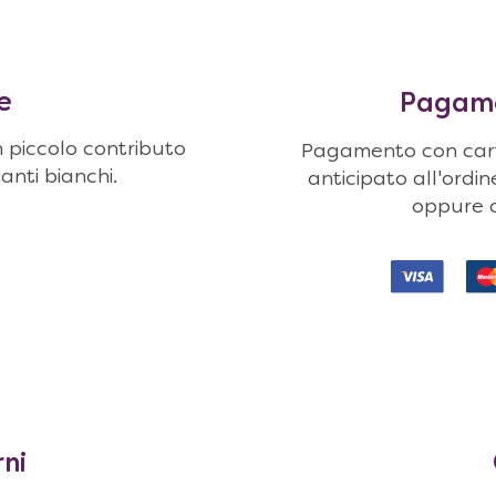
e
Pagamen
n piccolo contributo
Pagamento con carte
uanti bianchi.
anticipato all'ordi
oppure c
rni