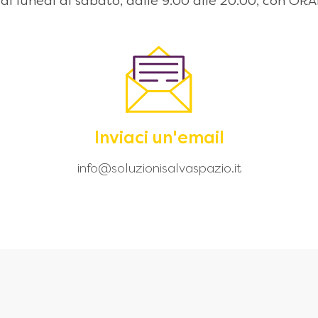
 dal lunedì al sabato, dalle 9:00 alle 20.00, con
Inviaci un'email
info@soluzionisalvaspazio.it