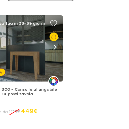
sa tua in 33~39 giorni
%
 300 – Consolle allungabile
a 14 posti tavola
449
€
re da
1.123
€