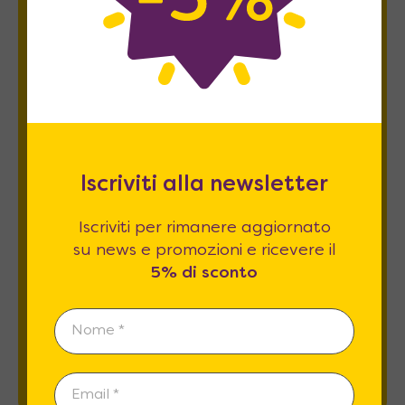
Newsletter
Iscriviti per rimanere aggiornato su news
e promozioni e ricevere il
5% di sconto
.
Iscriviti alla newsletter
Iscriviti per rimanere aggiornato
su news e promozioni e ricevere il
Esprimo il mio consenso al trattamento dati
5% di sconto
relativamente al
punto 2 A e B
dell'informativa
privacy *
REGISTRATI