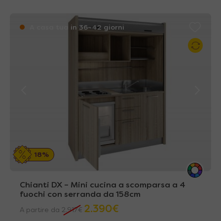
A casa tua in 36~42 giorni
18%
Chianti DX – Mini cucina a scomparsa a 4
fuochi con serranda da 158cm
2.390
€
A partire da
2.917
€