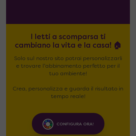
I letti a scomparsa ti
cambiano la vita e la casa! 🏠
Solo sul nostro sito potrai personalizzarli
e trovare l'abbinamento perfetto per il
tuo ambiente!
Crea, personalizza e guarda il risultato in
tempo reale!
CONFIGURA ORA!