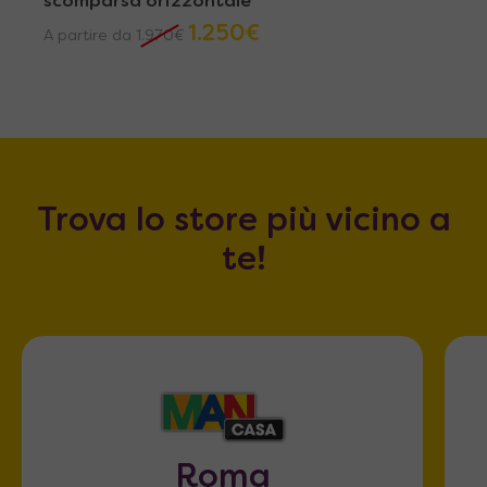
scomparsa orizzontale
1.250
€
A partire da
1.970
€
Trova lo store più vicino a
te!
Roma