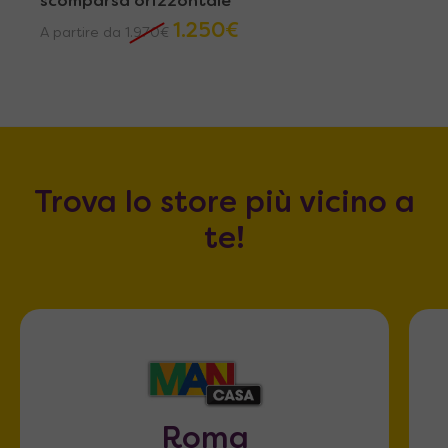
scomparsa orizzontale
1.250
€
A partire da
1.970
€
Trova lo store più vicino a
te!
Roma