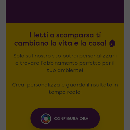
I letti a scomparsa ti
cambiano la vita e la casa! 🏠
Solo sul nostro sito potrai personalizzarli
e trovare l'abbinamento perfetto per il
tuo ambiente!
Crea, personalizza e guarda il risultato in
tempo reale!
CONFIGURA ORA!