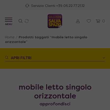
Servizio Clienti
+39 06.22.77.21.12
0
MENU
Home
/
Prodotti taggati “mobile letto singolo
orizzontale”
APRI FILTRI
mobile letto singolo
orizzontale
approfondisci