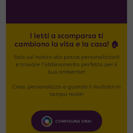
I letti a scomparsa ti
cambiano la vita e la casa! 🏠
Solo sul nostro sito potrai personalizzarli
e trovare l'abbinamento perfetto per il
tuo ambiente!
Crea, personalizza e guarda il risultato in
tempo reale!
CONFIGURA ORA!