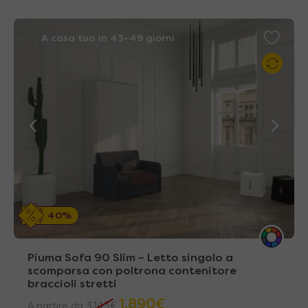
A casa tua in 43~49 giorni
40%
Piuma Sofa 90 Slim – Letto singolo a
scomparsa con poltrona contenitore
braccioli stretti
1.890
€
A partire da
3.143
€