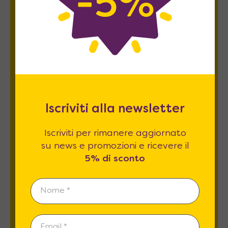
Newsletter
Iscriviti per rimanere aggiornato su news
e promozioni e ricevere il
5% di sconto
.
Iscriviti alla newsletter
Iscriviti per rimanere aggiornato
su news e promozioni e ricevere il
Esprimo il mio consenso al trattamento dati
5% di sconto
relativamente al
punto 2 A e B
dell'informativa
privacy *
REGISTRATI