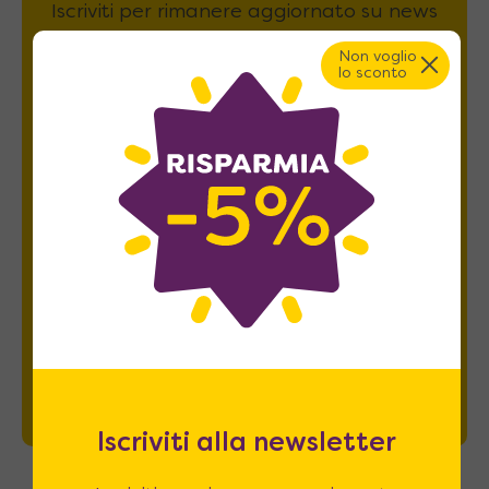
Iscriviti per rimanere aggiornato su news
e promozioni e ricevere il
5% di sconto
.
Non voglio
lo sconto
Esprimo il mio consenso al trattamento dati
relativamente al
punto 2 A e B
dell'informativa
privacy *
REGISTRATI
Iscriviti alla newsletter