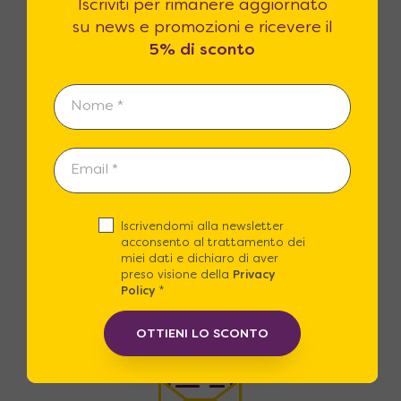
Iscriviti per rimanere aggiornato
su news e promozioni e ricevere il
Contattaci
5% di sconto
Siamo disponibili dal lunedì al sabato, dalle
9:00 alle 20.00, con ORARIO CONTINUATO
Iscrivendomi alla newsletter
acconsento al trattamento dei
Assistenza
miei dati e dichiaro di aver
preso visione della
Privacy
Policy
*
+39 06 22772112
OTTIENI LO SCONTO