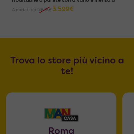
ribaltabile a parete con divano e mensola
3.599
€
A partire da
5.676
€
Trova lo store più vicino a
te!
Roma