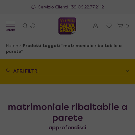
Servizio Clienti
+39 06.22.77.21.12
0
MENU
Home
/
Prodotti taggati “matrimoniale ribaltabile a
parete”
APRI FILTRI
matrimoniale ribaltabile a
parete
approfondisci