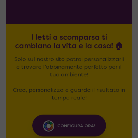
I letti a scomparsa ti
cambiano la vita e la casa! 🏠
Solo sul nostro sito potrai personalizzarli
e trovare l'abbinamento perfetto per il
tuo ambiente!
Crea, personalizza e guarda il risultato in
tempo reale!
CONFIGURA ORA!