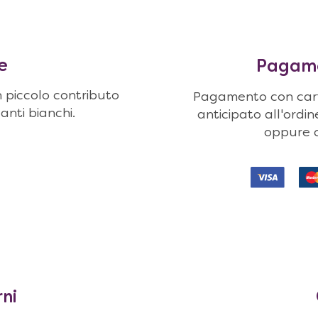
e
Pagamen
n piccolo contributo
Pagamento con carte
uanti bianchi.
anticipato all'ordi
oppure c
rni