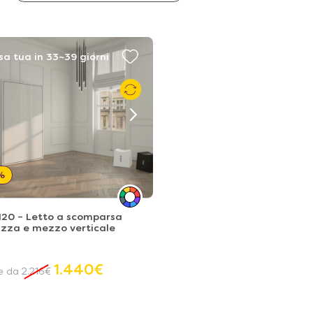
sa tua in 33~39 giorni
%
120 – Letto a scomparsa
azza e mezzo verticale
1.440
€
re da
2.216
€