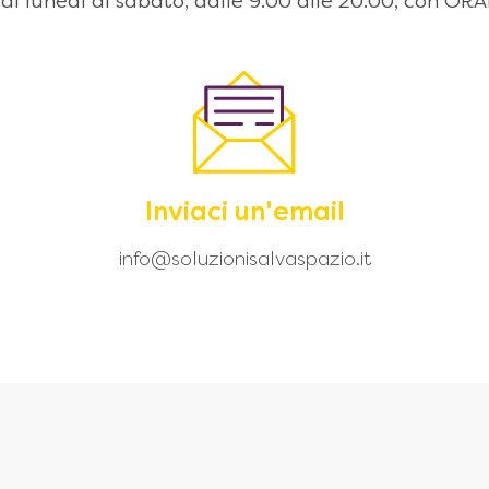
 dal lunedì al sabato, dalle 9:00 alle 20.00, con
Inviaci un'email
info@soluzionisalvaspazio.it