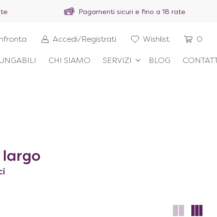
ite
Pagamenti sicuri e fino a 18 rate
nfronta
Accedi/Registrati
Wishlist
0
UNGABILI
CHI SIAMO
SERVIZI
BLOG
CONTATT
 largo
ci